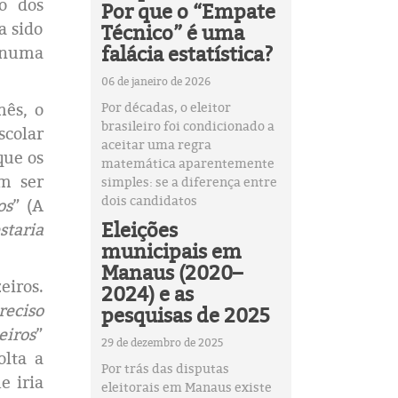
io dos
Por que o “Empate
a sido
Técnico” é uma
falácia estatística?
s numa
06 de janeiro de 2026
ês, o
Por décadas, o eleitor
brasileiro foi condicionado a
scolar
aceitar uma regra
que os
matemática aparentemente
m ser
simples: se a diferença entre
dois candidatos
os
” (A
Eleições
staria
municipais em
Manaus (2020–
iros.
2024) e as
reciso
pesquisas de 2025
eiros
”
29 de dezembro de 2025
lta a
Por trás das disputas
e iria
eleitorais em Manaus existe