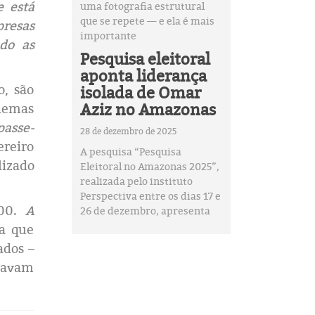
e está
uma fotografia estrutural
que se repete — e ela é mais
resas
importante
do as
Pesquisa eleitoral
aponta liderança
o, são
isolada de Omar
Aziz no Amazonas
blemas
passe-
28 de dezembro de 2025
ereiro
A pesquisa “Pesquisa
lizado
Eleitoral no Amazonas 2025”,
realizada pelo instituto
Perspectiva entre os dias 17 e
,00.
A
26 de dezembro, apresenta
a que
ados –
egavam