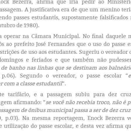
ock Bezerra, afirma que iria pedir ao Ministér
ssagem. A justificativa era de que um menino teri
ndo passes estudantis, supostamente falsificado
utubro de 1980).
 operar na Câmara Municipal. No final daquele m
s ao prefeito José Fernandes que o uso do passe e
trições de uso aos estudantes. Sugeriu o vereador 
 domingos e feriados e que também não pudesse
s de banho nas linhas que se destinam aos balneári
p.06). Segundo o vereador, o passe escolar “
e
r com a classe estudantil
“.
 tarifário, e a passagem subiu para dez cruze
agem afirmando: “
se você não recebia troco, não é p
passagem de ônibus municipal passa a ser de dez cruz
, p.03). Na mesma reportagem, Enock Bezerra vo
utilização do passe escolar, e desta vez afirma qu