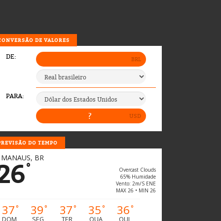
CONVERSÃO DE VALORES
PREVISÃO DO TEMPO
MANAUS, BR
26
°
Overcast Clouds
65% Humidade
Vento: 2m/s ENE
MAX 26 • MIN 26
37
39
37
35
36
°
°
°
°
°
DOM
SEG
TER
QUA
QUI