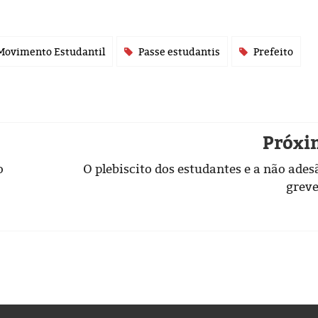
Movimento Estudantil
Passe estudantis
Prefeito
Próxi
o
O plebiscito dos estudantes e a não ades
grev