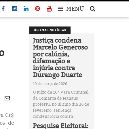
MENU
ÚLTIMAS NOTÍCIAS
Justiça condena
Marcelo Generoso
o
por calúnia,
difamação e
injúria contra
Durango Duarte
10 de março de 2026
O juízo da 10ª Vara Criminal
da Comarca de Manaus
proferiu, no último dia 26 de
fevereiro, sentença
ra Cr$
condenatória contra
ios de
Pesquisa Eleitoral: