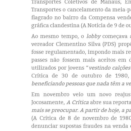
Transportes Coletivos de Manaus, En
Transportes o cancelamento da meia-pa
flagrado no bairro da Compensa vende
gráfica clandestina (A Notícia de 9 de o
Ao mesmo tempo, o
lobby
começava a
vereador Clementino Silva (PDS) propô
fosse regulamentado, impondo mais res
passes não fossem mais aceitos em
utilizados por jovens “
vestindo calçõe
Crítica de 30 de outubro de 1980, 
beneficiando pessoas que nada têm a ve
Em novembro veio um novo reajuste
Jocosamente,
A Crítica
abre sua report
mais se preocupar. A partir de hoje, a 
(A Crítica de 8 de novembro de 1980
denunciar supostas fraudes na venda e 