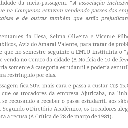
validade da meia-passagem. “
A associação inclusiv
e na Compensa estavam vendendo passes das emp
coisas e de outras também que estão prejudican
sentantes da Uesa, Selma Oliveira e Vicente Filh
úblicos, Aviz do Amaral Valente, para tratar de pro
e que no semestre seguinte a EMTU instituiria o “
e venda no Centro da cidade (A Notícia de 10 de fev
aria somente à categoria estudantil e poderia ser uti
ra restringido por elas.
ssagem fica 50% mais cara e passa a custar Cr$ 15
ue os trocadores da empresa Ajuricaba, na linh
 se recusando a receber o passe estudantil aos sáb
. Segundo o Diretório Acadêmico, os trocadores al
a a recusa (A Crítica de 28 de março de 1981).