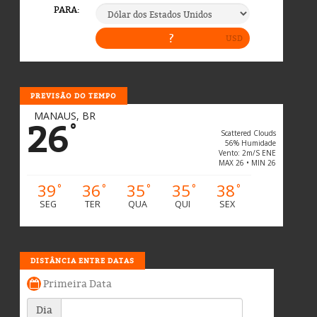
PREVISÃO DO TEMPO
MANAUS, BR
26
°
Scattered Clouds
56% Humidade
Vento: 2m/s ENE
MAX 26 • MIN 26
39
36
35
35
38
°
°
°
°
°
SEG
TER
QUA
QUI
SEX
DISTÂNCIA ENTRE DATAS