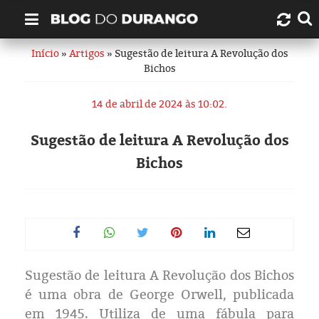
Início
»
Artigos
» Sugestão de leitura A Revolução dos
Quem é Durango Duarte?
Bichos
Links úteis
14 de abril de 2024 às 10:02.
Contato
Sugestão de leitura A Revolução dos
Bichos
Artigos
Amazonas
Manaus
Sugestão de leitura A Revolução dos Bichos
História
é uma obra de George Orwell, publicada
em 1945. Utiliza de uma fábula para