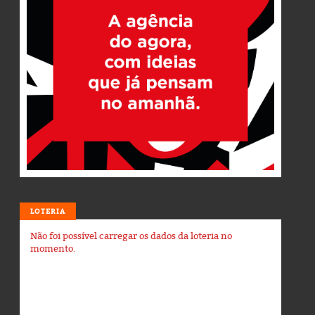
LOTERIA
Não foi possível carregar os dados da loteria no
momento.