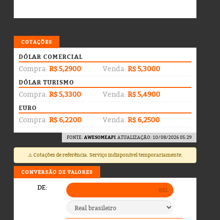
COTAÇÕES
DÓLAR COMERCIAL
Compra:
R$ 5,2900
Venda:
R$ 5,3000
DÓLAR TURISMO
Compra:
R$ 5,3300
Venda:
R$ 5,4900
EURO
Compra:
R$ 6,2200
Venda:
R$ 6,2500
FONTE:
AWESOMEAPI
. ATUALIZAÇÃO: 10/08/2026 05:29
⚠️ Cotações de referência. Serviço indisponível temporariamente.
CONVERSÃO DE VALORES