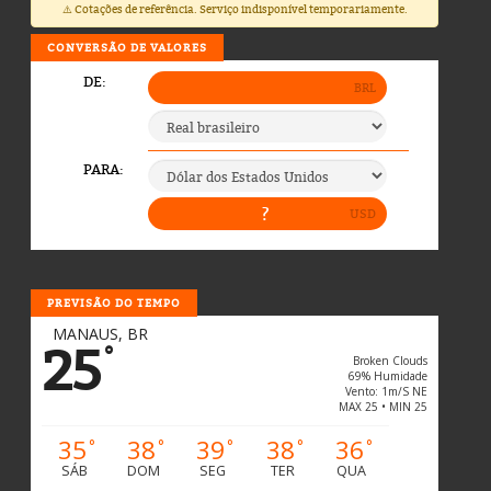
⚠️ Cotações de referência. Serviço indisponível temporariamente.
CONVERSÃO DE VALORES
PREVISÃO DO TEMPO
MANAUS, BR
25
°
Broken Clouds
69% Humidade
Vento: 1m/s NE
MAX 25 • MIN 25
35
38
39
38
36
°
°
°
°
°
SÁB
DOM
SEG
TER
QUA