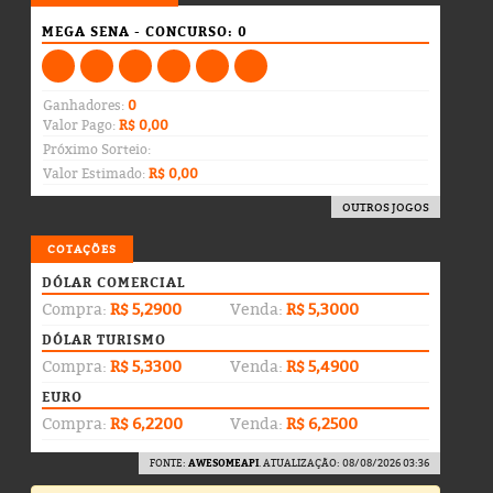
MEGA SENA - CONCURSO: 0
Ganhadores:
0
Valor Pago:
R$ 0,00
Próximo Sorteio:
Valor Estimado:
R$ 0,00
OUTROS JOGOS
COTAÇÕES
DÓLAR COMERCIAL
Compra:
R$ 5,2900
Venda:
R$ 5,3000
DÓLAR TURISMO
Compra:
R$ 5,3300
Venda:
R$ 5,4900
EURO
Compra:
R$ 6,2200
Venda:
R$ 6,2500
FONTE:
AWESOMEAPI
. ATUALIZAÇÃO: 08/08/2026 03:36