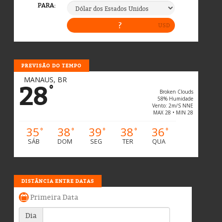
PREVISÃO DO TEMPO
MANAUS, BR
28
°
Broken Clouds
58% Humidade
Vento: 2m/s NNE
MAX 28 • MIN 28
35
38
39
38
36
°
°
°
°
°
SÁB
DOM
SEG
TER
QUA
DISTÂNCIA ENTRE DATAS