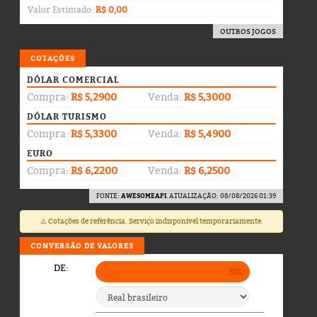
Valor Estimado:
R$ 0,00
OUTROS JOGOS
COTAÇÕES
DÓLAR COMERCIAL
Compra:
R$ 5,2900
Venda:
R$ 5,3000
DÓLAR TURISMO
Compra:
R$ 5,3300
Venda:
R$ 5,4900
EURO
Compra:
R$ 6,2200
Venda:
R$ 6,2500
FONTE:
AWESOMEAPI
. ATUALIZAÇÃO: 08/08/2026 01:39
⚠️ Cotações de referência. Serviço indisponível temporariamente.
CONVERSÃO DE VALORES