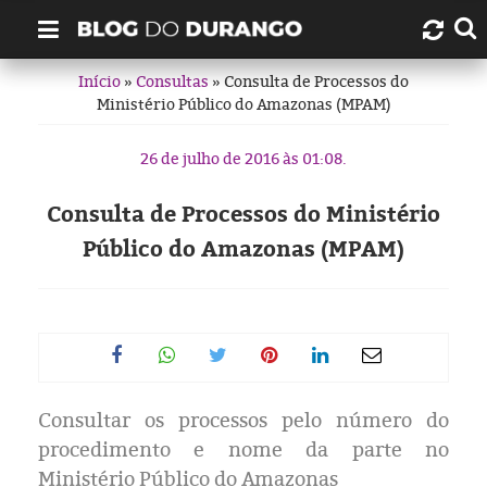
Início
»
Consultas
» Consulta de Processos do
Quem é Durango Duarte?
Ministério Público do Amazonas (MPAM)
Links úteis
26 de julho de 2016 às 01:08.
Contato
Consulta de Processos do Ministério
Público do Amazonas (MPAM)
Artigos
Amazonas
Manaus
Consultar os processos pelo número do
História
procedimento e nome da parte no
Ministério Público do Amazonas