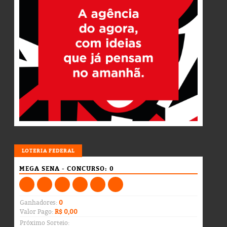
LOTERIA
LOTERIA FEDERAL
MEGA SENA - CONCURSO: 0
Ganhadores:
0
Valor Pago:
R$ 0,00
Próximo Sorteio: