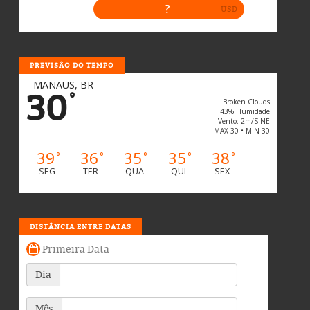
PREVISÃO DO TEMPO
MANAUS, BR
30
°
Broken Clouds
43% Humidade
Vento: 2m/s NE
MAX 30 • MIN 30
39
36
35
35
38
°
°
°
°
°
SEG
TER
QUA
QUI
SEX
DISTÂNCIA ENTRE DATAS