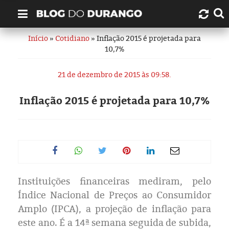
Início
»
Cotidiano
» Inflação 2015 é projetada para
Quem é Durango Duarte?
10,7%
Links úteis
21 de dezembro de 2015 às 09:58.
Contato
Inflação 2015 é projetada para 10,7%
Artigos
Amazonas
Manaus
Instituições financeiras mediram, pelo
Índice Nacional de Preços ao Consumidor
História
Amplo (IPCA), a projeção de inflação para
este ano. É a 14ª semana seguida de subida,