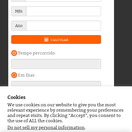
Cookies
We use cookies on our website to give you the most
Blog do Durango Duarte © 2026. Todos os direitos
relevant experience by remembering your preferences
reservados.
and repeat visits. By clicking “Accept”, you consent to
the use of ALL the cookies.
Política de Privacidade
Contato
Do not sell my personal information
.