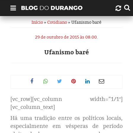
Início
»
Cotidiano
» Ufanismo baré
Quem é Durango Duarte?
29 de outubro de 2015 às 08:00.
Links úteis
Ufanismo baré
Contato
Artigos
Amazonas
[vc_row][vc_column width=”1/1″]
Manaus
[vc_column_text]
História
Há uma tradição entre os políticos locais,
especialmente em vésperas de período