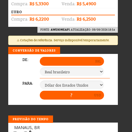
Compra:
R$ 5,3300
Venda:
R$ 5,4900
EURO
Compra:
R$ 6,2200
Venda:
R$ 6,2500
FONTE:
AWESOMEAPI
. ATUALIZAÇÃO: 08/08/2026 18:54
⚠️ Cotações de referência. Serviço indisponível temporariamente.
CONVERSÃO DE VALORES
PREVISÃO DO TEMPO
MANAUS, BR