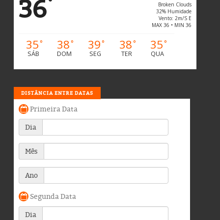
36
°
Broken Clouds
32% Humidade
Vento: 2m/s E
MAX 36 • MIN 36
35
38
39
38
35
°
°
°
°
°
SÁB
DOM
SEG
TER
QUA
DISTÂNCIA ENTRE DATAS