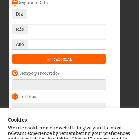
Cookies
We use cookies on our website to give you the most
Blog do Durango Duarte © 2026. Todos os direitos
relevant experience by remembering your preferences
reservados.
and repeat visits. By clicking “Accept”, you consent to