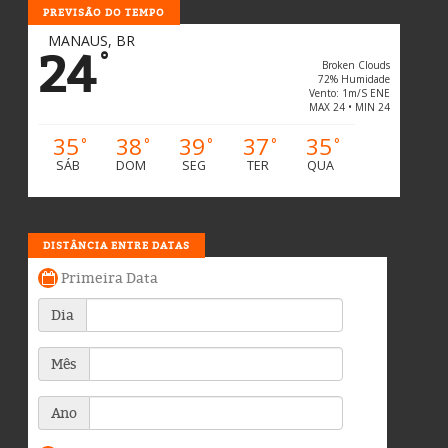
PREVISÃO DO TEMPO
MANAUS, BR
24
°
Broken Clouds
72% Humidade
Vento: 1m/s ENE
MAX 24 • MIN 24
35
38
39
37
35
°
°
°
°
°
SÁB
DOM
SEG
TER
QUA
DISTÂNCIA ENTRE DATAS