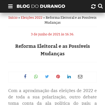
Início
»
Eleições 2022
» Reforma Eleitoral e as Possíveis
Quem é Durango Duarte?
Mudanças
Links úteis
3 de junho de 2021 às 16:36.
Contato
Reforma Eleitoral e as Possíveis
Mudanças
Artigos
Amazonas
Manaus
Com a aproximação das eleições de 2022 e
História
de toda a sua polarização, outro debate
toma conta da ala política do país: a