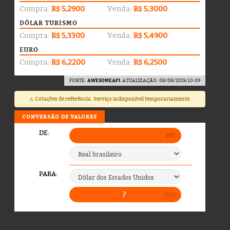
Compra:
R$ 5,2900
Venda:
R$ 5,3000
DÓLAR TURISMO
Compra:
R$ 5,3300
Venda:
R$ 5,4900
EURO
Compra:
R$ 6,2200
Venda:
R$ 6,2500
FONTE:
AWESOMEAPI
. ATUALIZAÇÃO: 08/08/2026 10:09
⚠️ Cotações de referência. Serviço indisponível temporariamente.
CONVERSÃO DE VALORES