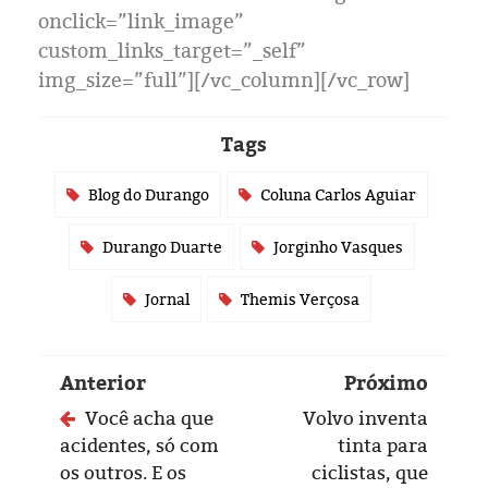
Eleições 2024
onclick=”link_image”
custom_links_target=”_self”
Pesquisas
img_size=”full”][/vc_column][/vc_row]
Política
Tags
Livros
Blog do Durango
Coluna Carlos Aguiar
Durango Duarte
Jorginho Vasques
Jornal
Themis Verçosa
Anterior
Próximo
Você acha que
Volvo inventa
acidentes, só com
tinta para
os outros. E os
ciclistas, que