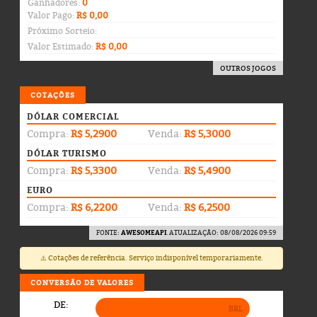
Ganhadores:
0
Valor Pago:
R$ 0,00
Próximo Sorteio:
Valor Estimado:
R$ 0,00
OUTROS JOGOS
COTAÇÕES
DÓLAR COMERCIAL
Compra:
R$ 5,2900
Venda:
R$ 5,3000
DÓLAR TURISMO
Compra:
R$ 5,3300
Venda:
R$ 5,4900
EURO
Compra:
R$ 6,2200
Venda:
R$ 6,2500
FONTE:
AWESOMEAPI
. ATUALIZAÇÃO: 08/08/2026 09:59
⚠️ Cotações de referência. Serviço indisponível temporariamente.
CONVERSÃO DE VALORES