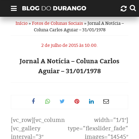
Início
»
Fotos de Colunas Sociais
» Jornal A Notícia –
Quem é Durango Duarte?
Coluna Carlos Aguiar – 31/01/1978
Links úteis
2 de julho de 2015 às 10:00.
Contato
Jornal A Notícia – Coluna Carlos
Aguiar – 31/01/1978
Artigos
Amazonas
Manaus
[vc_row][vc_column width=”1/1″]
História
[vc_gallery type=”flexslider_fade”
interval=”3″ images=”14545″