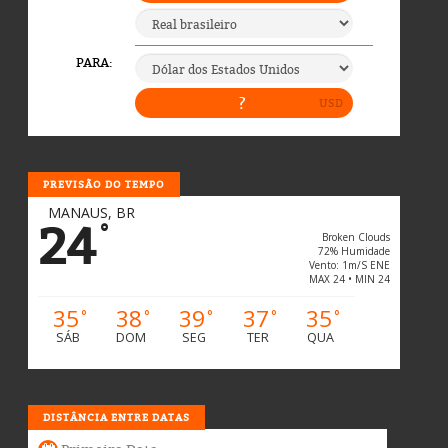
PREVISÃO DO TEMPO
MANAUS, BR
24
°
Broken Clouds
72% Humidade
Vento: 1m/s ENE
MAX 24 • MIN 24
35
38
39
37
35
°
°
°
°
°
SÁB
DOM
SEG
TER
QUA
DISTÂNCIA ENTRE DATAS