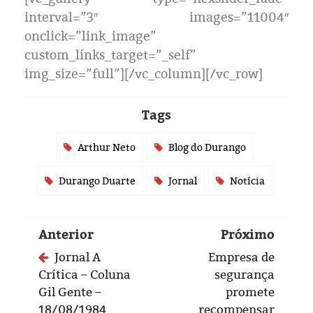
Eleições 2024
interval=”3″ images=”11004″
onclick=”link_image”
Pesquisas
custom_links_target=”_self”
img_size=”full”][/vc_column][/vc_row]
Política
Livros
Tags
Arthur Neto
Blog do Durango
Durango Duarte
Jornal
Notícia
Anterior
Próximo
Jornal A
Empresa de
Crítica – Coluna
segurança
Gil Gente –
promete
18/08/1984
recompensar