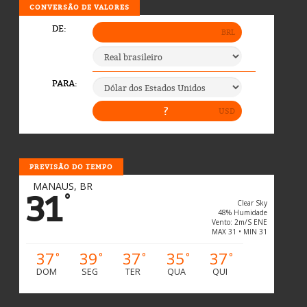
CONVERSÃO DE VALORES
PREVISÃO DO TEMPO
MANAUS, BR
31
°
Clear Sky
48% Humidade
Vento: 2m/s ENE
MAX 31 • MIN 31
37
39
37
35
37
°
°
°
°
°
DOM
SEG
TER
QUA
QUI