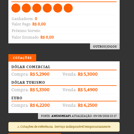
Ganhadores:
0
Valor Pago:
R$ 0,00
Próximo Sorteio:
Valor Estimado:
R$ 0,00
OUTROS JOGOS
COTAÇÕES
DÓLAR COMERCIAL
Compra:
R$ 5,2900
Venda:
R$ 5,3000
DÓLAR TURISMO
Compra:
R$ 5,3300
Venda:
R$ 5,4900
EURO
Compra:
R$ 6,2200
Venda:
R$ 6,2500
FONTE:
AWESOMEAPI
. ATUALIZAÇÃO: 09/08/2026 13:17
⚠️ Cotações de referência. Serviço indisponível temporariamente.