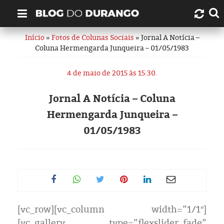
Início
»
Fotos de Colunas Sociais
» Jornal A Notícia –
Quem é Durango Duarte?
Coluna Hermengarda Junqueira – 01/05/1983
Links úteis
4 de maio de 2015 às 15:30.
Contato
Jornal A Notícia – Coluna
Hermengarda Junqueira –
Artigos
01/05/1983
Amazonas
Manaus
História
[vc_row][vc_column width=”1/1″]
[vc_gallery type=”flexslider_fade”