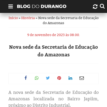
Início
»
História
» Nova sede da Secretaria de Educação
Quem é Durango Duarte?
do Amazonas
Links úteis
9 de novembro de 2023 às 08:00.
Contato
Nova sede da Secretaria de Educação
do Amazonas
Artigos
Amazonas
Manaus
A nova sede da Secretaria de Educação do
História
Amazonas localizada no Bairro Japiim,
próximo ao Distrito Industrial.