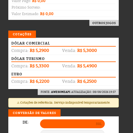
Valor Pago:
R$ 0,00
Próximo Sorteio:
Valor Estimado:
R$ 0,00
OUTROS JOGOS
COTAÇÕES
DÓLAR COMERCIAL
Compra:
R$ 5,2900
Venda:
R$ 5,3000
DÓLAR TURISMO
Compra:
R$ 5,3300
Venda:
R$ 5,4900
EURO
Compra:
R$ 6,2200
Venda:
R$ 6,2500
FONTE:
AWESOMEAPI
. ATUALIZAÇÃO: 08/08/2026 19:57
⚠️ Cotações de referência. Serviço indisponível temporariamente.
CONVERSÃO DE VALORES