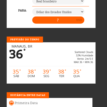
PREVISÃO DO TEMPO
MANAUS, BR
36
°
Scattered Clouds
32% Humidade
Vento: 2m/s E
MAX 36 • MIN 36
35
38
39
38
35
°
°
°
°
°
SÁB
DOM
SEG
TER
QUA
DISTÂNCIA ENTRE DATAS