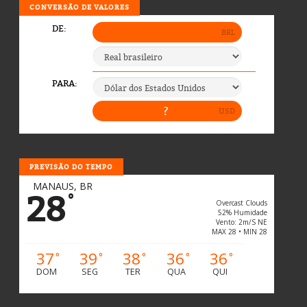
CONVERSÃO DE VALORES
PREVISÃO DO TEMPO
MANAUS, BR
28
°
Overcast Clouds
52% Humidade
Vento: 2m/s NE
MAX 28 • MIN 28
37
39
38
36
36
°
°
°
°
°
DOM
SEG
TER
QUA
QUI