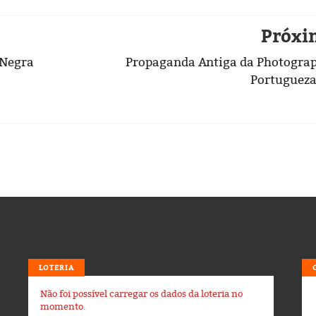
Próxi
 Negra
Propaganda Antiga da Photogra
Portuguez
LOTERIA
Não foi possível carregar os dados da loteria no
momento.