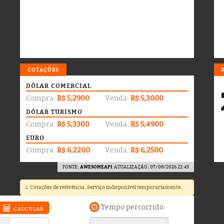
COTAÇÕES
DÓLAR COMERCIAL
Compra:
R$ 5,2900
Venda:
R$ 5,3000
DÓLAR TURISMO
Compra:
R$ 5,3300
Venda:
R$ 5,4900
EURO
Compra:
R$ 6,2200
Venda:
R$ 6,2500
FONTE:
AWESOMEAPI
. ATUALIZAÇÃO: 07/08/2026 22:43
⚠️ Cotações de referência. Serviço indisponível temporariamente.