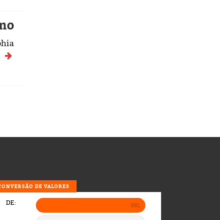
mo
phia
a
CONVERSÃO DE VALORES