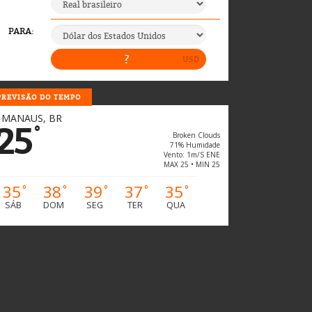
PREVISÃO DO TEMPO
MANAUS, BR
25
°
Broken Clouds
71% Humidade
Vento: 1m/s ENE
MAX 25 • MIN 25
35
38
39
37
35
°
°
°
°
°
SÁB
DOM
SEG
TER
QUA