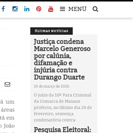
MENU
ÚLTIMAS NOTÍCIAS
Justiça condena
Marcelo Generoso
por calúnia,
difamação e
injúria contra
Durango Duarte
10 de março de 2026
O juízo da 10ª Vara Criminal
rá um
da Comarca de Manaus
proferiu, no último dia 26 de
 áreas
fevereiro, sentença
stá em
condenatória contra
o João
Pesquisa Eleitoral: