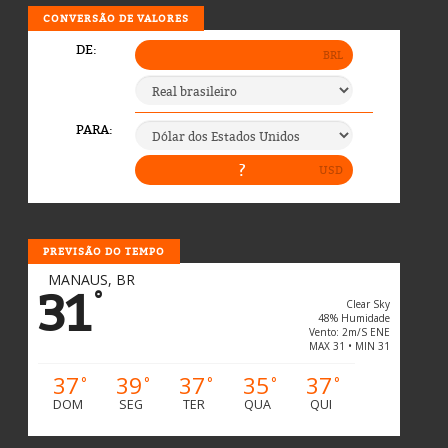
CONVERSÃO DE VALORES
PREVISÃO DO TEMPO
MANAUS, BR
31
°
Clear Sky
48% Humidade
Vento: 2m/s ENE
MAX 31 • MIN 31
37
39
37
35
37
°
°
°
°
°
DOM
SEG
TER
QUA
QUI