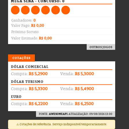
MEGA SENA - CONCURSO: 0
Ganhadores:
0
Valor Pago:
R$ 0,00
Próximo Sorteio:
Valor Estimado:
R$ 0,00
OUTROS JOGOS
COTAÇÕES
DÓLAR COMERCIAL
Compra:
R$ 5,2900
Venda:
R$ 5,3000
DÓLAR TURISMO
Compra:
R$ 5,3300
Venda:
R$ 5,4900
EURO
Compra:
R$ 6,2200
Venda:
R$ 6,2500
FONTE:
AWESOMEAPI
. ATUALIZAÇÃO: 09/08/2026 13:00
⚠️ Cotações de referência. Serviço indisponível temporariamente.