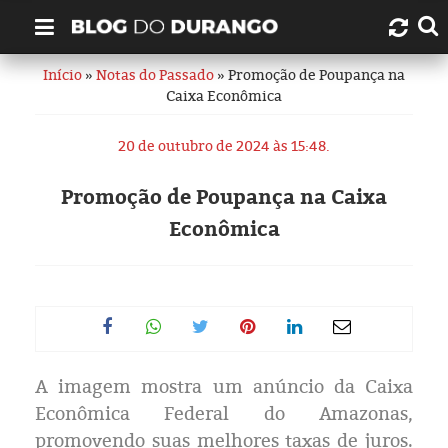
Início
»
Notas do Passado
» Promoção de Poupança na
Quem é Durango Duarte?
Caixa Econômica
Links úteis
20 de outubro de 2024 às 15:48.
Contato
Promoção de Poupança na Caixa
Econômica
Artigos
Amazonas
Manaus
A imagem mostra um anúncio da Caixa
História
Econômica Federal do Amazonas,
promovendo suas melhores taxas de juros.