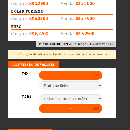
Compra:
R$ 5,2900
Venda:
R$ 5,3000
DÓLAR TURISMO
Compra:
R$ 5,3300
Venda:
R$ 5,4900
EURO
Compra:
R$ 6,2200
Venda:
R$ 6,2500
FONTE:
AWESOMEAPI
. ATUALIZAÇÃO: 09/08/2026 06:20
⚠️ Cotações de referência. Serviço indisponível temporariamente.
CONVERSÃO DE VALORES