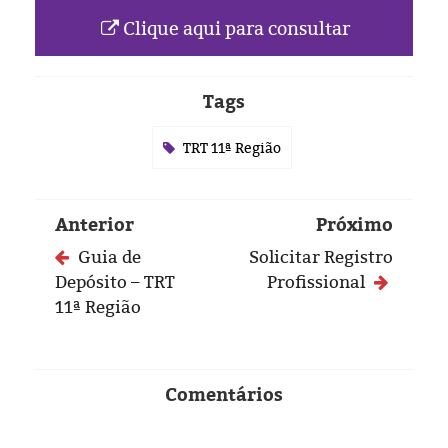
Eleições 2024
Clique aqui para consultar
Pesquisas
Tags
Política
TRT 11ª Região
Livros
Anterior
Próximo
Guia de
Solicitar Registro
Depósito – TRT
Profissional
11ª Região
Comentários