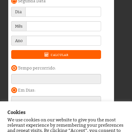
Cookies
We use cookies on our website to give you the most
Blog do Durango Duarte © 2026. Todos os direitos
relevant experience by remembering your preferences
reservados.
and repeat visits. By clicking “Accept”, you consent to