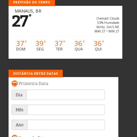
PREVISÃO DO TEMPO
MANAUS, BR
27
°
Overcast Clouds
53% Humidade
Vento: 2m/s NE
MAX 27 • MIN 27
37
39
37
36
36
°
°
°
°
°
DOM
SEG
TER
QUA
QUI
DISTÂNCIA ENTRE DATAS