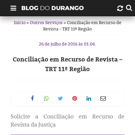
Início
»
Outros Serviços
» Conciliação em Recurso de
Quem é Durango Duarte?
Revista – TRT 11ª Região
Links úteis
26 de julho de 2016 às 01:06.
Contato
Conciliação em Recurso de Revista –
TRT 11ª Região
Artigos
Amazonas
Manaus
Solicite a Conciliação em Recurso de
História
Revista da Justiça