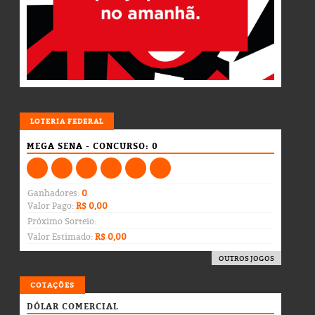
LOTERIA
LOTERIA FEDERAL
MEGA SENA - CONCURSO: 0
Ganhadores:
0
Valor Pago:
R$ 0,00
Próximo Sorteio:
Valor Estimado:
R$ 0,00
OUTROS JOGOS
COTAÇÕES
DÓLAR COMERCIAL