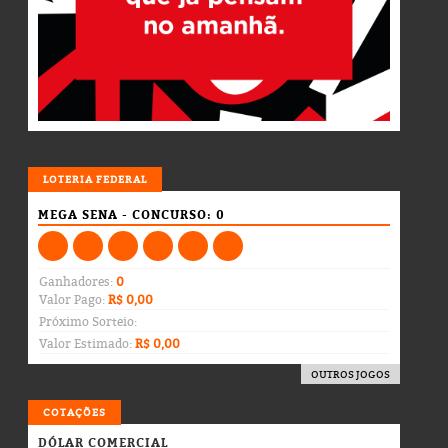
LOTERIA
LOTERIA FEDERAL
MEGA SENA - CONCURSO: 0
Ganhadores:
0
Valor Pago:
R$ 0,00
Próximo Sorteio:
Valor Estimado:
R$ 0,00
OUTROS JOGOS
COTAÇÕES
DÓLAR COMERCIAL