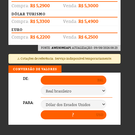
Compra:
R$ 5,2900
Venda:
R$ 5,3000
DÓLAR TURISMO
Compra:
R$ 5,3300
Venda:
R$ 5,4900
EURO
Compra:
R$ 6,2200
Venda:
R$ 6,2500
FONTE:
AWESOMEAPI
. ATUALIZAÇÃO: 09/08/2026 08:23
⚠️ Cotações de referência. Serviço indisponível temporariamente.
CONVERSÃO DE VALORES