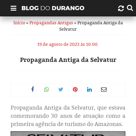
Início
»
Propagandas Antigas
» Propaganda Antiga da
Quem é Durango Duarte?
Selvatur
Links úteis
19 de agosto de 2023 às 10:00.
Contato
Propaganda Antiga da Selvatur
Artigos
Amazonas
Manaus
Propaganda Antiga da Selvatur, que estava
comemorando 30 anos de atuação como a
História
primeira agência de turismo do Amazonas.