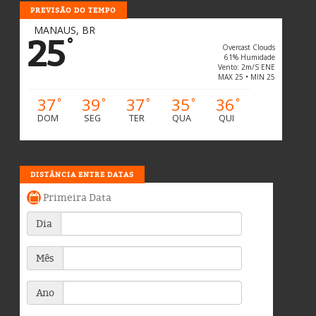
PREVISÃO DO TEMPO
MANAUS, BR
25
°
Overcast Clouds
61% Humidade
Vento: 2m/s ENE
MAX 25 • MIN 25
37
39
37
35
36
°
°
°
°
°
DOM
SEG
TER
QUA
QUI
DISTÂNCIA ENTRE DATAS