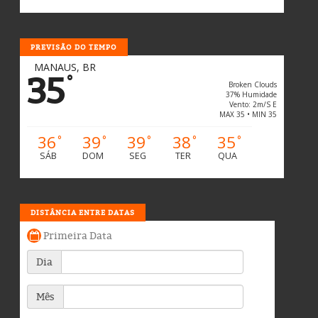
PREVISÃO DO TEMPO
MANAUS, BR
35
°
Broken Clouds
37% Humidade
Vento: 2m/s E
MAX 35 • MIN 35
36
39
39
38
35
°
°
°
°
°
SÁB
DOM
SEG
TER
QUA
DISTÂNCIA ENTRE DATAS