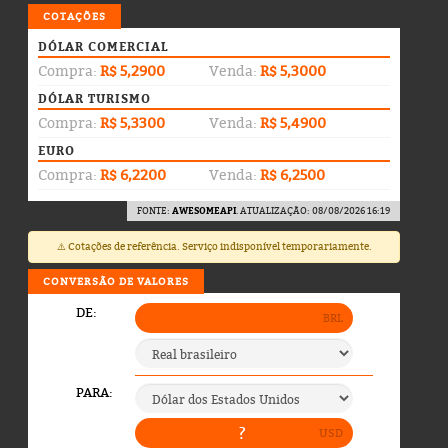
COTAÇÕES
DÓLAR COMERCIAL
Compra:
R$ 5,2900
Venda:
R$ 5,3000
DÓLAR TURISMO
Compra:
R$ 5,3300
Venda:
R$ 5,4900
EURO
Compra:
R$ 6,2200
Venda:
R$ 6,2500
FONTE:
AWESOMEAPI
. ATUALIZAÇÃO: 08/08/2026 16:19
⚠️ Cotações de referência. Serviço indisponível temporariamente.
CONVERSÃO DE VALORES