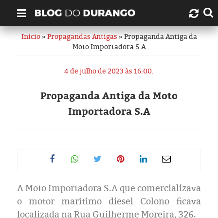
Início
»
Propagandas Antigas
» Propaganda Antiga da
Quem é Durango Duarte?
Moto Importadora S.A
Links úteis
4 de julho de 2023 às 16:00.
Contato
Propaganda Antiga da Moto
Importadora S.A
Artigos
Amazonas
Manaus
A Moto Importadora S.A que comercializava
História
o motor marítimo diesel Colono ficava
localizada na Rua Guilherme Moreira, 326.