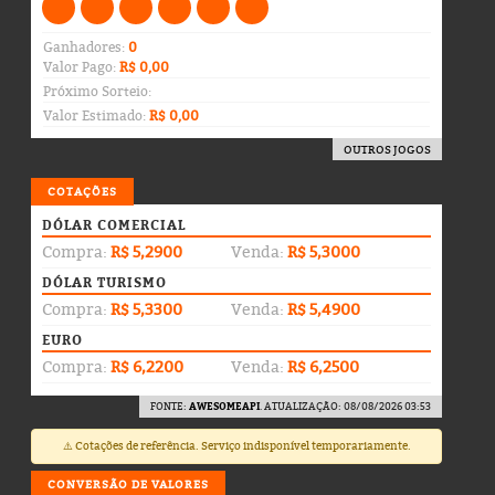
Ganhadores:
0
Valor Pago:
R$ 0,00
Próximo Sorteio:
Valor Estimado:
R$ 0,00
OUTROS JOGOS
COTAÇÕES
DÓLAR COMERCIAL
Compra:
R$ 5,2900
Venda:
R$ 5,3000
DÓLAR TURISMO
Compra:
R$ 5,3300
Venda:
R$ 5,4900
EURO
Compra:
R$ 6,2200
Venda:
R$ 6,2500
FONTE:
AWESOMEAPI
. ATUALIZAÇÃO: 08/08/2026 03:53
⚠️ Cotações de referência. Serviço indisponível temporariamente.
CONVERSÃO DE VALORES