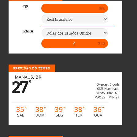
PREVISÃO DO TEMPO
MANAUS, BR
27
°
Overcast Clouds
66% Humidade
Vento: 1m/s NE
MAX 27 • MIN 27
35
38
39
38
36
°
°
°
°
°
SÁB
DOM
SEG
TER
QUA