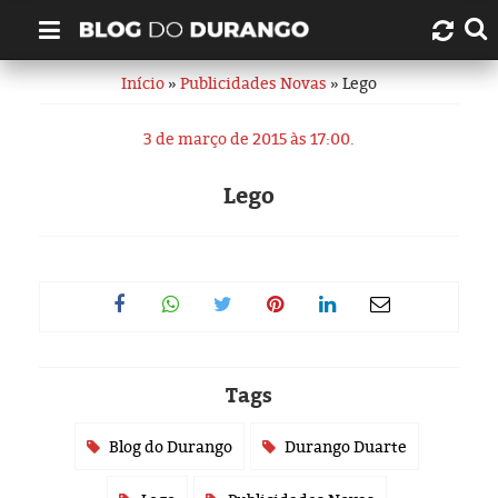
Início
»
Publicidades Novas
» Lego
Quem é Durango Duarte?
3 de março de 2015 às 17:00.
Links úteis
Lego
Contato
Artigos
Amazonas
Manaus
Tags
História
Blog do Durango
Durango Duarte