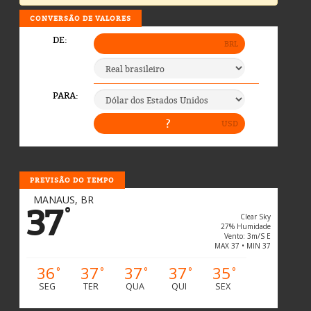
CONVERSÃO DE VALORES
PREVISÃO DO TEMPO
MANAUS, BR
37
°
Clear Sky
27% Humidade
Vento: 3m/s E
MAX 37 • MIN 37
36
37
37
37
35
°
°
°
°
°
SEG
TER
QUA
QUI
SEX