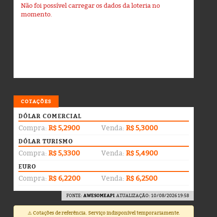
Não foi possível carregar os dados da loteria no
momento.
COTAÇÕES
DÓLAR COMERCIAL
Compra:
R$ 5,2900
Venda:
R$ 5,3000
DÓLAR TURISMO
Compra:
R$ 5,3300
Venda:
R$ 5,4900
EURO
Compra:
R$ 6,2200
Venda:
R$ 6,2500
FONTE:
AWESOMEAPI
. ATUALIZAÇÃO: 10/08/2026 19:58
⚠️ Cotações de referência. Serviço indisponível temporariamente.