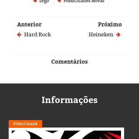
Eleições 2024
Lego
Publicidades Novas
Pesquisas
Anterior
Próximo
Política
Hard Rock
Heineken
Livros
Comentários
Informações
PUBLICIDADE