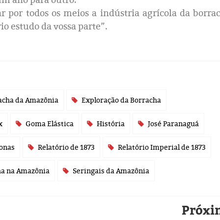
 por todos os meios a indústria agrícola da borra
io estudo da vossa parte”.
acha da Amazônia
Exploração da Borracha
x
Goma Elástica
História
José Paranaguá
onas
Relatório de 1873
Relatório Imperial de 1873
ha na Amazônia
Seringais da Amazônia
Próxi