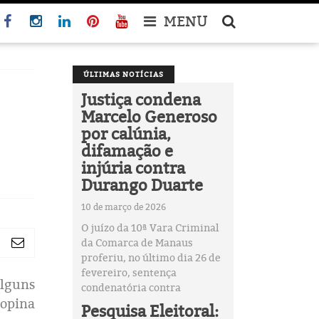
MENU
ÚLTIMAS NOTÍCIAS
Justiça condena
Marcelo Generoso
por calúnia,
difamação e
injúria contra
Durango Duarte
10 de março de 2026
O juízo da 10ª Vara Criminal
da Comarca de Manaus
proferiu, no último dia 26 de
fevereiro, sentença
alguns
condenatória contra
 opina
Pesquisa Eleitoral: