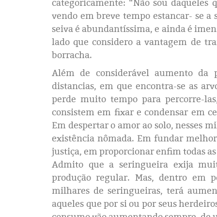
categoricamente: “Não sou daqueles q
vendo em breve tempo estancar- se a s
seiva é abundantíssima, e ainda é imens
lado que considero a vantagem de tran
borracha.
Além de considerável aumento da p
distancias, em que encontra-se as arv
perde muito tempo para percorre-las
consistem em fixar e condensar em c
Em despertar o amor ao solo, nesses mi
existência nômada. Em fundar melhor a
justiça, em proporcionar enfim todas as
Admito que a seringueira exija muit
produção regular. Mas, dentro em po
milhares de seringueiras, terá aume
aqueles que por si ou por seus herdeiro
consumo vão aumentando sempre, de u