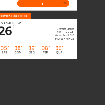
PREVISÃO DO TEMPO
MANAUS, BR
26
°
Overcast Clouds
68% Humidade
Vento: 1m/s ENE
MAX 26 • MIN 26
35
38
39
38
36
°
°
°
°
°
SÁB
DOM
SEG
TER
QUA