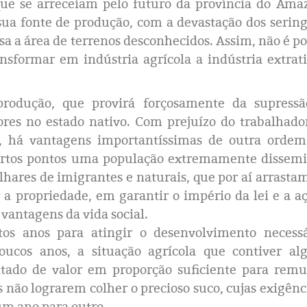
ue se arreceiam pelo futuro da província do Ama
ua fonte de produção, com a devastação dos sering
a a área de terrenos desconhecidos. Assim, não é po
sformar em indústria agrícola a indústria extrat
rodução, que provirá forçosamente da supressã
ores no estado nativo. Com prejuízo do trabalhado
, há vantagens importantíssimas de outra ordem
ertos pontos uma população extremamente dissem
lhares de imigrantes e naturais, que por aí arrast
 propriedade, em garantir o império da lei e a a
 vantagens da vida social.
os anos para atingir o desenvolvimento necessá
ucos anos, a situação agrícola que contiver al
ntado de valor em proporção suficiente para rem
s não lograrem colher o precioso suco, cujas exigênc
m ano para outro.