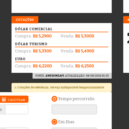
COTAÇÕES
DÓLAR COMERCIAL
Compra:
R$ 5,2900
Venda:
R$ 5,3000
DÓLAR TURISMO
Compra:
R$ 5,3300
Venda:
R$ 5,4900
EURO
Compra:
R$ 6,2200
Venda:
R$ 6,2500
FONTE:
AWESOMEAPI
. ATUALIZAÇÃO: 08/08/2026 05:05
⚠️ Cotações de referência. Serviço indisponível temporariamente.