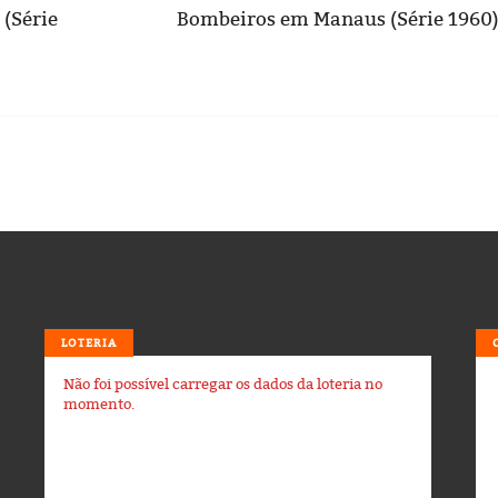
 (Série
Bombeiros em Manaus (Série 1960
LOTERIA
Não foi possível carregar os dados da loteria no
momento.