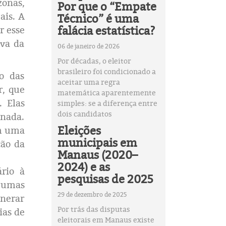
zonas,
Por que o “Empate
ais. A
Técnico” é uma
falácia estatística?
r esse
iva da
06 de janeiro de 2026
Por décadas, o eleitor
brasileiro foi condicionado a
o das
aceitar uma regra
r, que
matemática aparentemente
. Elas
simples: se a diferença entre
dois candidatos
inada.
Eleições
am uma
municipais em
ção da
Manaus (2020–
2024) e as
rio à
pesquisas de 2025
gumas
29 de dezembro de 2025
unerar
Por trás das disputas
ias de
eleitorais em Manaus existe