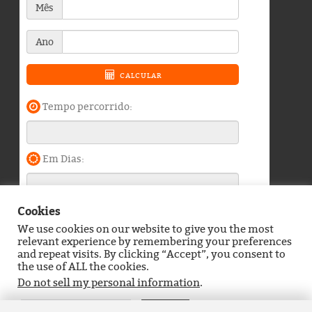
Cookies
We use cookies on our website to give you the most
Blog do Durango Duarte © 2026. Todos os direitos
relevant experience by remembering your preferences
reservados.
and repeat visits. By clicking “Accept”, you consent to
the use of ALL the cookies.
Política de Privacidade
Contato
Do not sell my personal information
.
Definições de Cookies
Aceitar