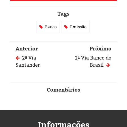
Eleições 2024
Tags
Pesquisas
Banco
Emissão
Política
Livros
Anterior
Próximo
2ª Via
2ª Via Banco do
Santander
Brasil
Comentários
Informações