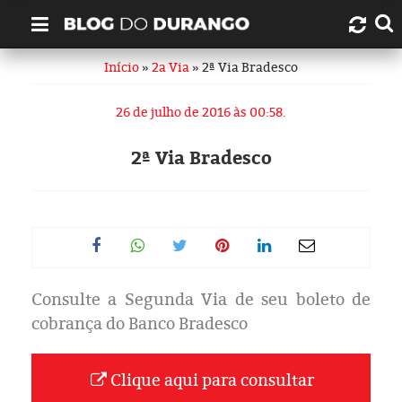
Início
»
2a Via
» 2ª Via Bradesco
Quem é Durango Duarte?
26 de julho de 2016 às 00:58.
Links úteis
2ª Via Bradesco
Contato
Artigos
Amazonas
Consulte a Segunda Via de seu boleto de
Manaus
cobrança do Banco Bradesco
História
Clique aqui para consultar