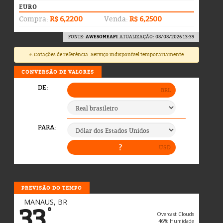
EURO
Compra:
R$ 6,2200
Venda:
R$ 6,2500
FONTE:
AWESOMEAPI
. ATUALIZAÇÃO: 08/08/2026 13:39
⚠️ Cotações de referência. Serviço indisponível temporariamente.
CONVERSÃO DE VALORES
PREVISÃO DO TEMPO
MANAUS, BR
33
°
Overcast Clouds
46% Humidade