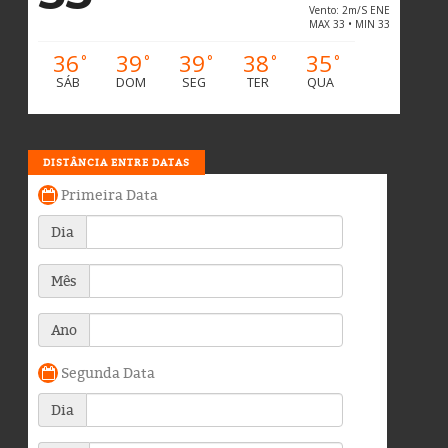
Vento: 2m/s ENE
MAX 33 • MIN 33
36
39
39
38
35
°
°
°
°
°
SÁB
DOM
SEG
TER
QUA
DISTÂNCIA ENTRE DATAS