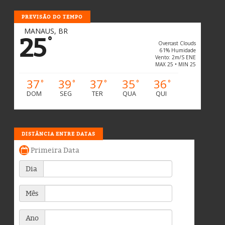
PREVISÃO DO TEMPO
MANAUS, BR
25
°
Overcast Clouds
61% Humidade
Vento: 2m/s ENE
MAX 25 • MIN 25
37
39
37
35
36
°
°
°
°
°
DOM
SEG
TER
QUA
QUI
DISTÂNCIA ENTRE DATAS