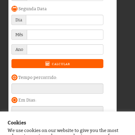
Cookies
We use cookies on our website to give you the most
Blog do Durango Duarte © 2026. Todos os direitos