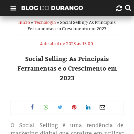
Início
»
Tecnologia
» Social Selling: As Principais
Quem é Durango Duarte?
Ferramentas e o Crescimento em 2023
Links úteis
4 de abril de 2023 às 15:00.
Contato
Social Selling: As Principais
Ferramentas e o Crescimento em
Artigos
2023
Amazonas
Manaus
História
O Social Selling é uma tendência de
marketing digital que consiste em utilizar