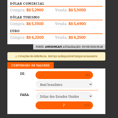
DÓLAR COMERCIAL
Compra:
R$ 5,2900
Venda:
R$ 5,3000
DÓLAR TURISMO
Compra:
R$ 5,3300
Venda:
R$ 5,4900
EURO
Compra:
R$ 6,2200
Venda:
R$ 6,2500
FONTE:
AWESOMEAPI
. ATUALIZAÇÃO: 09/08/2026 08:48
⚠️ Cotações de referência. Serviço indisponível temporariamente.
CONVERSÃO DE VALORES