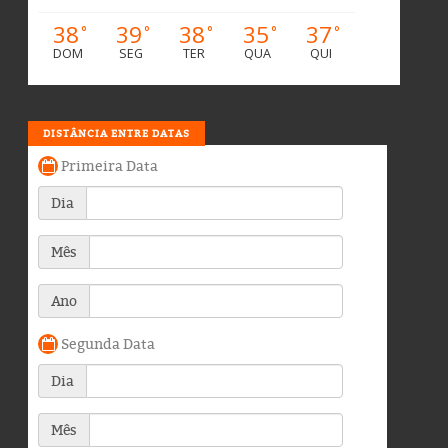
38
39
38
35
37
°
°
°
°
°
DOM
SEG
TER
QUA
QUI
DISTÂNCIA ENTRE DATAS