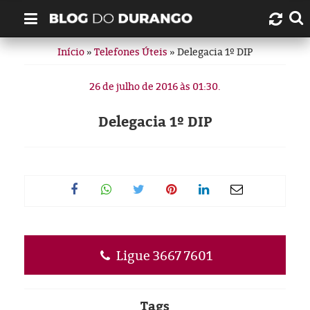
Início
»
Telefones Úteis
» Delegacia 1º DIP
Quem é Durango Duarte?
26 de julho de 2016 às 01:30.
Links úteis
Delegacia 1º DIP
Contato
Artigos
Amazonas
Manaus
Ligue 3667 7601
História
Tags