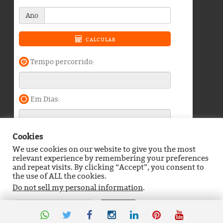
Cookies
We use cookies on our website to give you the most
Blog do Durango Duarte © 2026. Todos os direitos
relevant experience by remembering your preferences
reservados.
and repeat visits. By clicking “Accept”, you consent to
the use of ALL the cookies.
Política de Privacidade
Contato
Do not sell my personal information
.
Definições de Cookies
Aceitar