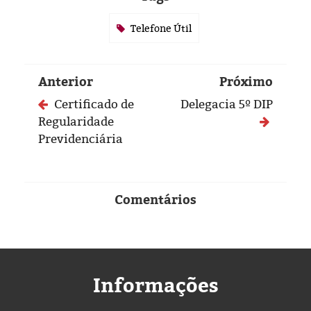
Eleições 2024
Telefone Útil
Pesquisas
Política
Anterior
Próximo
Certificado de
Delegacia 5º DIP
Livros
Regularidade
Previdenciária
Comentários
Informações