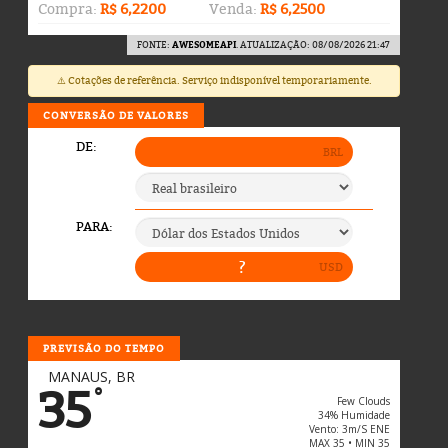
Compra:
R$ 6,2200
Venda:
R$ 6,2500
FONTE:
AWESOMEAPI
. ATUALIZAÇÃO: 08/08/2026 21:47
⚠️ Cotações de referência. Serviço indisponível temporariamente.
CONVERSÃO DE VALORES
PREVISÃO DO TEMPO
MANAUS, BR
35
°
Few Clouds
34% Humidade
Vento: 3m/s ENE
MAX 35 • MIN 35