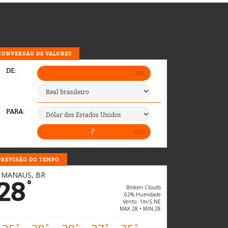
CONVERSÃO DE VALORES
PREVISÃO DO TEMPO
MANAUS, BR
28
°
Broken Clouds
62% Humidade
Vento: 1m/s NE
MAX 28 • MIN 28
°
°
°
°
°