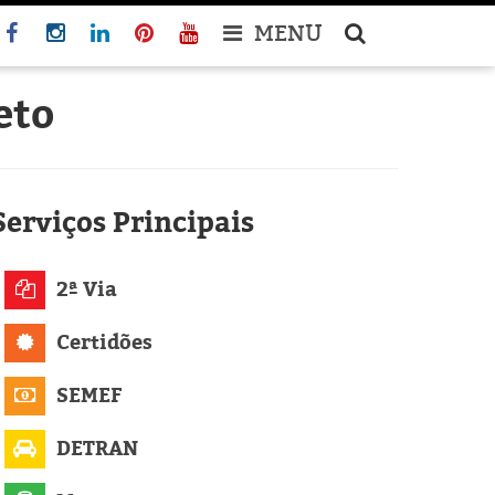
MENU
eto
Serviços
Principais
2ª Via
Certidões
SEMEF
DETRAN