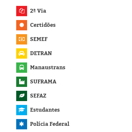
Eleições 2024
2ª Via
Pesquisas
Certidões
Política
SEMEF
Livros
DETRAN
Manaustrans
SUFRAMA
SEFAZ
Estudantes
Polícia Federal