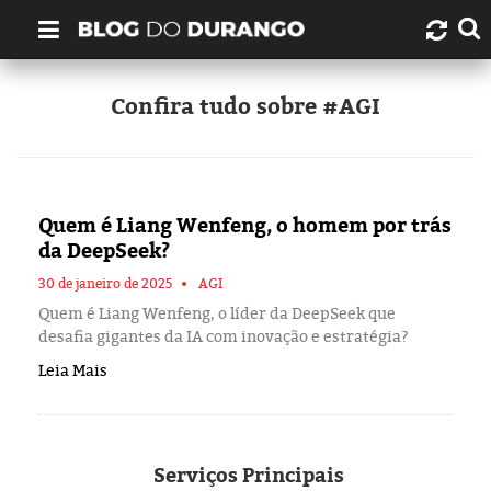
Quem é Durango Duarte?
Confira tudo sobre #AGI
Links úteis
Contato
Quem é Liang Wenfeng, o homem por trás
da DeepSeek?
Artigos
30 de janeiro de 2025
AGI
Quem é Liang Wenfeng, o líder da DeepSeek que
Amazonas
desafia gigantes da IA com inovação e estratégia?
Leia Mais
Manaus
História
Serviços
Principais