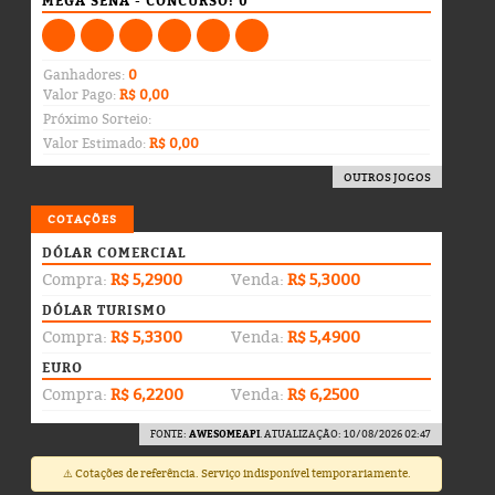
MEGA SENA - CONCURSO: 0
Ganhadores:
0
Valor Pago:
R$ 0,00
Próximo Sorteio:
Valor Estimado:
R$ 0,00
OUTROS JOGOS
COTAÇÕES
DÓLAR COMERCIAL
Compra:
R$ 5,2900
Venda:
R$ 5,3000
DÓLAR TURISMO
Compra:
R$ 5,3300
Venda:
R$ 5,4900
EURO
Compra:
R$ 6,2200
Venda:
R$ 6,2500
FONTE:
AWESOMEAPI
. ATUALIZAÇÃO: 10/08/2026 02:47
⚠️ Cotações de referência. Serviço indisponível temporariamente.