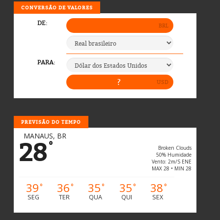
CONVERSÃO DE VALORES
PREVISÃO DO TEMPO
MANAUS, BR
28
°
Broken Clouds
50% Humidade
Vento: 2m/s ENE
MAX 28 • MIN 28
39
36
35
35
38
°
°
°
°
°
SEG
TER
QUA
QUI
SEX