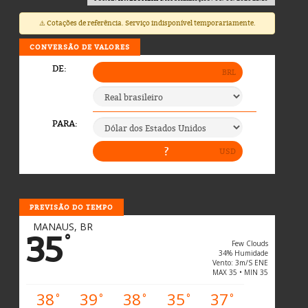
⚠️ Cotações de referência. Serviço indisponível temporariamente.
CONVERSÃO DE VALORES
PREVISÃO DO TEMPO
MANAUS, BR
35
°
Few Clouds
34% Humidade
Vento: 3m/s ENE
MAX 35 • MIN 35
38
39
38
35
37
°
°
°
°
°