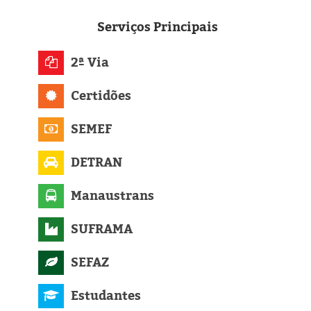
Eleições 2024
Serviços
Principais
Pesquisas
2ª Via
Política
Certidões
Livros
SEMEF
DETRAN
Manaustrans
SUFRAMA
SEFAZ
Estudantes