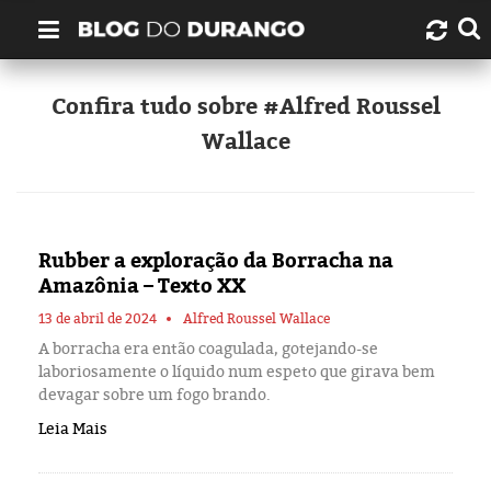
Quem é Durango Duarte?
Confira tudo sobre #Alfred Roussel
Wallace
Links úteis
Contato
Rubber a exploração da Borracha na
Artigos
Amazônia – Texto XX
Amazonas
13 de abril de 2024
Alfred Roussel Wallace
A borracha era então coagulada, gotejando-se
laboriosamente o líquido num espeto que girava bem
Manaus
devagar sobre um fogo brando.
Leia Mais
História