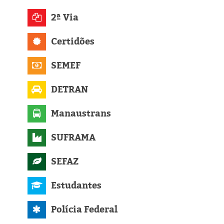
Eleições 2024
2ª Via
Pesquisas
Certidões
Política
SEMEF
Livros
DETRAN
Manaustrans
SUFRAMA
SEFAZ
Estudantes
Polícia Federal