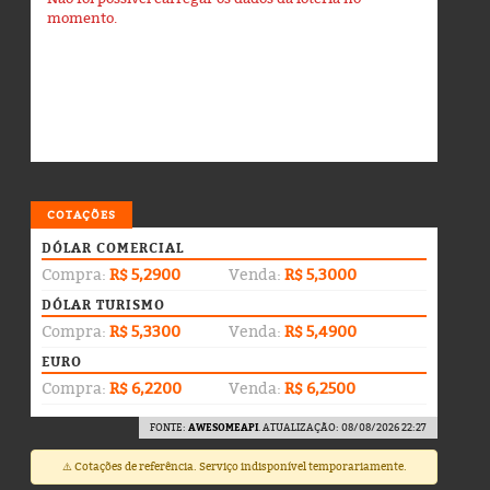
momento.
COTAÇÕES
DÓLAR COMERCIAL
Compra:
R$ 5,2900
Venda:
R$ 5,3000
DÓLAR TURISMO
Compra:
R$ 5,3300
Venda:
R$ 5,4900
EURO
Compra:
R$ 6,2200
Venda:
R$ 6,2500
FONTE:
AWESOMEAPI
. ATUALIZAÇÃO: 08/08/2026 22:27
⚠️ Cotações de referência. Serviço indisponível temporariamente.