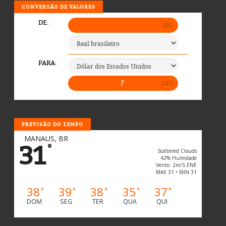
CONVERSÃO DE VALORES
PREVISÃO DO TEMPO
MANAUS, BR
31
°
Scattered Clouds
42% Humidade
Vento: 2m/s ENE
MAX 31 • MIN 31
38
39
38
35
37
°
°
°
°
°
DOM
SEG
TER
QUA
QUI