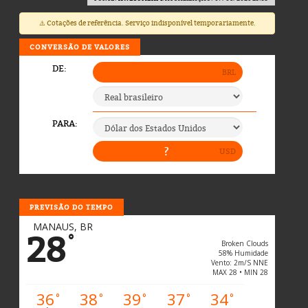
⚠️ Cotações de referência. Serviço indisponível temporariamente.
CONVERSÃO DE VALORES
PREVISÃO DO TEMPO
MANAUS, BR
28
°
Broken Clouds
58% Humidade
Vento: 2m/s NNE
MAX 28 • MIN 28
36
38
39
37
34
°
°
°
°
°