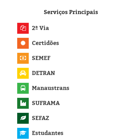
Eleições 2024
Serviços
Principais
Pesquisas
2ª Via
Política
Certidões
Livros
SEMEF
DETRAN
Manaustrans
SUFRAMA
SEFAZ
Estudantes