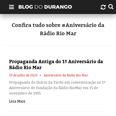
Quem é Durango Duarte?
Confira tudo sobre #Aniversário da
Rádio Rio Mar
Links úteis
Contato
Propaganda Antiga do 1º Aniversário da
Artigos
Rádio Rio Mar
Amazonas
19 de julho de 2023
Aniversário da Rádio Rio Mar
Propaganda do Diário da Tarde em comemoração ao 1º
Aniversário de fundação da Rádio RioMar em 15 de
Manaus
novembro de 1955.
Leia Mais
História