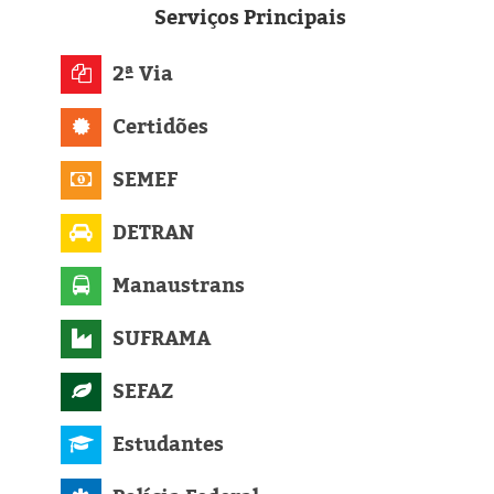
Eleições 2024
Serviços
Principais
Pesquisas
2ª Via
Política
Certidões
Livros
SEMEF
DETRAN
Manaustrans
SUFRAMA
SEFAZ
Estudantes