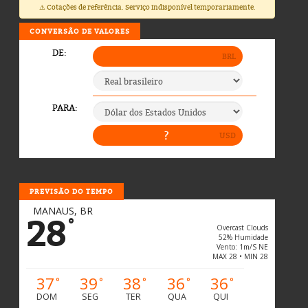
⚠️ Cotações de referência. Serviço indisponível temporariamente.
CONVERSÃO DE VALORES
PREVISÃO DO TEMPO
MANAUS, BR
28
°
Overcast Clouds
52% Humidade
Vento: 1m/s NE
MAX 28 • MIN 28
37
39
38
36
36
°
°
°
°
°
DOM
SEG
TER
QUA
QUI