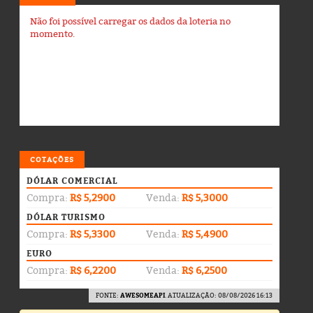
Não foi possível carregar os dados da loteria no
momento.
COTAÇÕES
DÓLAR COMERCIAL
Compra:
R$ 5,2900
Venda:
R$ 5,3000
DÓLAR TURISMO
Compra:
R$ 5,3300
Venda:
R$ 5,4900
EURO
Compra:
R$ 6,2200
Venda:
R$ 6,2500
FONTE:
AWESOMEAPI
. ATUALIZAÇÃO: 08/08/2026 16:13