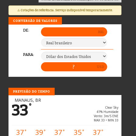
⚠️ Cotações de referência. Serviço indisponível temporariamente.
CONVERSÃO DE VALORES
PREVISÃO DO TEMPO
MANAUS, BR
33
°
Clear Sky
41% Humidade
Vento: 3m/s ENE
MAX 33 • MIN 33
37
39
37
35
37
°
°
°
°
°