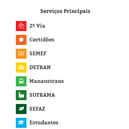
Eleições 2024
Serviços
Principais
Pesquisas
2ª Via
Política
Certidões
Livros
SEMEF
DETRAN
Manaustrans
SUFRAMA
SEFAZ
Estudantes