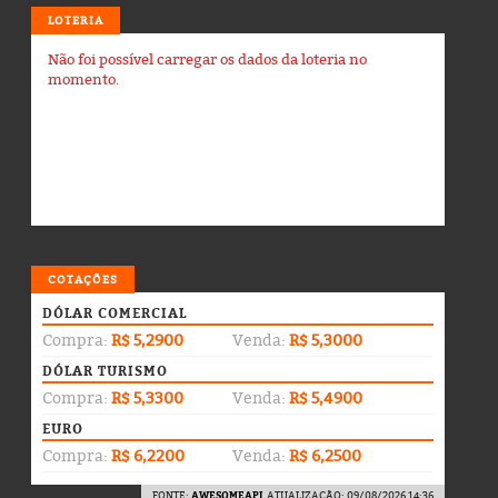
LOTERIA
Não foi possível carregar os dados da loteria no
momento.
COTAÇÕES
DÓLAR COMERCIAL
Compra:
R$ 5,2900
Venda:
R$ 5,3000
DÓLAR TURISMO
Compra:
R$ 5,3300
Venda:
R$ 5,4900
EURO
Compra:
R$ 6,2200
Venda:
R$ 6,2500
FONTE:
AWESOMEAPI
. ATUALIZAÇÃO: 09/08/2026 14:36