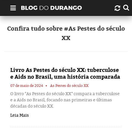
Quem é Durango Duarte?
Confira tudo sobre #As Pestes do século
XX
Links úteis
Contato
Livro As Pestes do século XX: tuberculose
Artigos
e Aids no Brasil, uma história comparada
Amazonas
07 de maio de 2024
As Pestes do século XX
O livro "As Pestes do século XX" compara a tuberculose
e a Aids no Brasil, focando nas primeiras e últimas
Manaus
décadas do século XX.
Leia Mais
História