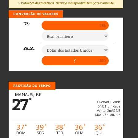
⚠️ Cotações de referência. Serviço indisponível temporariamente.
CONVERSÃO DE VALORES
PREVISÃO DO TEMPO
MANAUS, BR
27
°
Overcast Clouds
51% Humidade
Vento: 2m/s NE
MAX 27 • MIN 27
37
39
38
36
36
°
°
°
°
°
DOM
SEG
TER
QUA
QUI