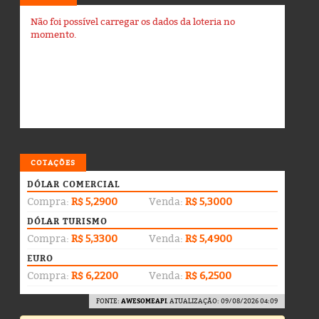
Não foi possível carregar os dados da loteria no
momento.
COTAÇÕES
DÓLAR COMERCIAL
Compra:
R$ 5,2900
Venda:
R$ 5,3000
DÓLAR TURISMO
Compra:
R$ 5,3300
Venda:
R$ 5,4900
EURO
Compra:
R$ 6,2200
Venda:
R$ 6,2500
FONTE:
AWESOMEAPI
. ATUALIZAÇÃO: 09/08/2026 04:09