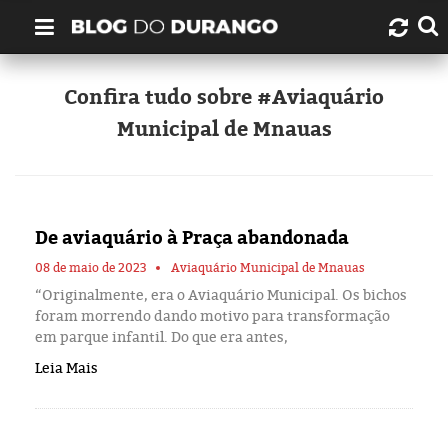
Quem é Durango Duarte?
Confira tudo sobre #Aviaquário
Municipal de Mnauas
Links úteis
Contato
De aviaquário à Praça abandonada
Artigos
08 de maio de 2023
Aviaquário Municipal de Mnauas
Amazonas
“Originalmente, era o Aviaquário Municipal. Os bichos
foram morrendo dando motivo para transformação
em parque infantil. Do que era antes,
Manaus
Leia Mais
História