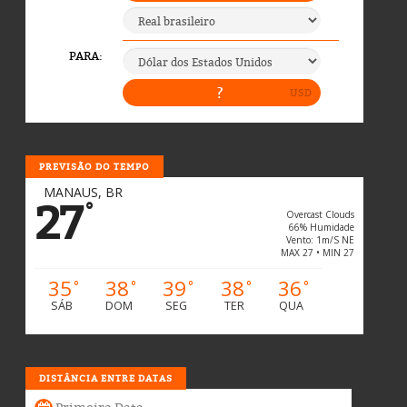
PREVISÃO DO TEMPO
MANAUS, BR
27
°
Overcast Clouds
66% Humidade
Vento: 1m/s NE
MAX 27 • MIN 27
35
38
39
38
36
°
°
°
°
°
SÁB
DOM
SEG
TER
QUA
DISTÂNCIA ENTRE DATAS