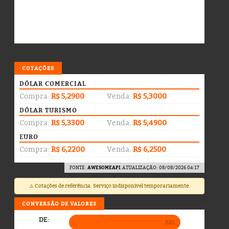
COTAÇÕES
DÓLAR COMERCIAL
Compra:
R$ 5,2900
Venda:
R$ 5,3000
DÓLAR TURISMO
Compra:
R$ 5,3300
Venda:
R$ 5,4900
EURO
Compra:
R$ 6,2200
Venda:
R$ 6,2500
FONTE:
AWESOMEAPI
. ATUALIZAÇÃO: 08/08/2026 04:17
⚠️ Cotações de referência. Serviço indisponível temporariamente.
CONVERSÃO DE VALORES