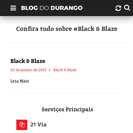
Quem é Durango Duarte?
Confira tudo sobre #Black & Blaze
Links úteis
Contato
Black & Blaze
Artigos
02 de janeiro de 2015
Black & Blaze
Leia Mais
Amazonas
Manaus
Serviços
Principais
História
2ª Via