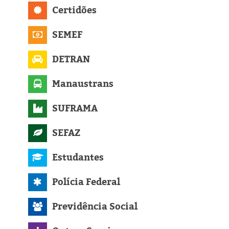
Eleições 2024
Certidões
Pesquisas
SEMEF
Política
DETRAN
Livros
Manaustrans
SUFRAMA
SEFAZ
Estudantes
Polícia Federal
Previdência Social