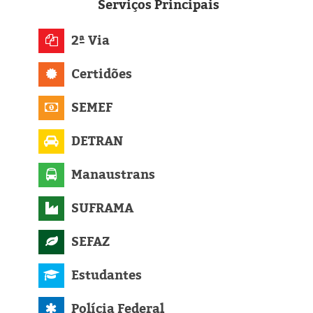
Eleições 2024
Serviços
Principais
Pesquisas
2ª Via
Certidões
Política
SEMEF
Livros
DETRAN
Manaustrans
SUFRAMA
SEFAZ
Estudantes
Polícia Federal