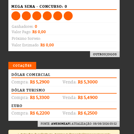
MEGA SENA - CONCURSO: 0
Ganhadores:
0
Valor Pago:
R$ 0,00
Próximo Sorteio:
Valor Estimado:
R$ 0,00
OUTROS JOGOS
COTAÇÕES
DÓLAR COMERCIAL
Compra:
R$ 5,2900
Venda:
R$ 5,3000
DÓLAR TURISMO
Compra:
R$ 5,3300
Venda:
R$ 5,4900
EURO
Compra:
R$ 6,2200
Venda:
R$ 6,2500
FONTE:
AWESOMEAPI
. ATUALIZAÇÃO: 08/08/2026 03:52