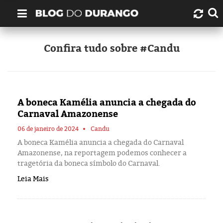
Quem é Durango Duarte?
Confira tudo sobre #Candu
Links úteis
Contato
A boneca Kamélia anuncia a chegada do
Carnaval Amazonense
Artigos
06 de janeiro de 2024
Candu
A boneca Kamélia anuncia a chegada do Carnaval
Amazonas
Amazonense, na reportagem podemos conhecer a
tragetória da boneca símbolo do Carnaval.
Manaus
Leia Mais
História