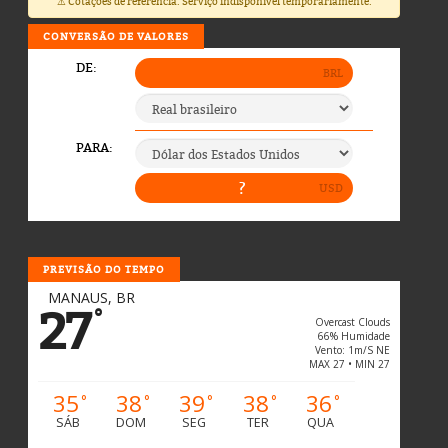
⚠️ Cotações de referência. Serviço indisponível temporariamente.
CONVERSÃO DE VALORES
PREVISÃO DO TEMPO
MANAUS, BR
27
°
Overcast Clouds
66% Humidade
Vento: 1m/s NE
MAX 27 • MIN 27
35
38
39
38
36
°
°
°
°
°
SÁB
DOM
SEG
TER
QUA