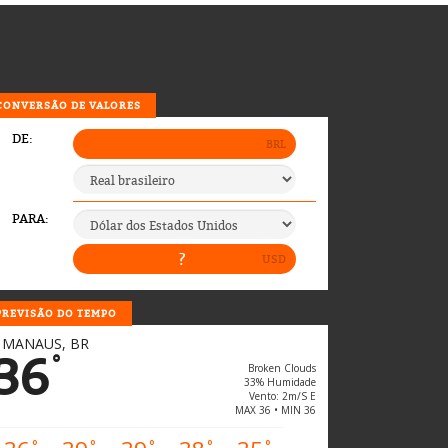
CONVERSÃO DE VALORES
PREVISÃO DO TEMPO
MANAUS, BR
36
°
Broken Clouds
33% Humidade
Vento: 2m/s E
MAX 36 • MIN 36
°
°
°
°
°