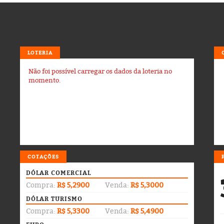
LOTERIA
Não foi possível carregar os dados da loteria no
momento.
COTAÇÕES
DÓLAR COMERCIAL
Compra:
R$ 5,2900
Venda:
R$ 5,3000
DÓLAR TURISMO
Compra:
R$ 5,3300
Venda:
R$ 5,4900