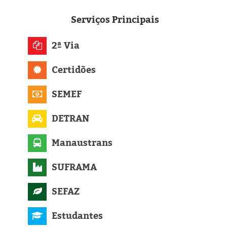
Eleições 2024
Serviços
Principais
Pesquisas
2ª Via
Política
Certidões
Livros
SEMEF
DETRAN
Manaustrans
SUFRAMA
SEFAZ
Estudantes