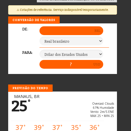
⚠️ Cotações de referência. Serviço indisponível temporariamente.
CONVERSÃO DE VALORES
PREVISÃO DO TEMPO
MANAUS, BR
25
°
Overcast Clouds
61% Humidade
Vento: 2m/s ENE
MAX 25 • MIN 25
37
39
37
35
36
°
°
°
°
°