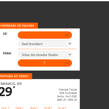
CONVERSÃO DE VALORES
PREVISÃO DO TEMPO
MANAUS, BR
29
°
Overcast Clouds
56% Humidade
Vento: 2m/s ENE
MAX 29 • MIN 29
°
°
°
°
°