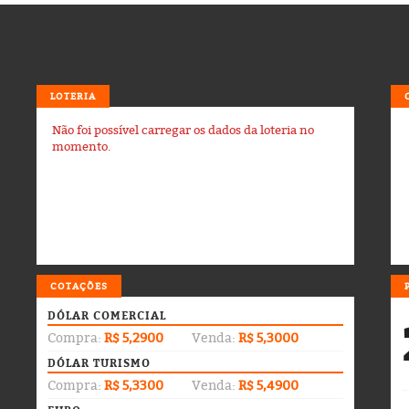
LOTERIA
Não foi possível carregar os dados da loteria no
momento.
COTAÇÕES
DÓLAR COMERCIAL
Compra:
R$ 5,2900
Venda:
R$ 5,3000
DÓLAR TURISMO
Compra:
R$ 5,3300
Venda:
R$ 5,4900