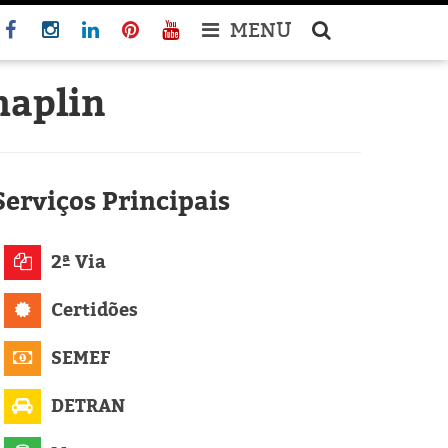
MENU
haplin
Serviços
Principais
2ª Via
Certidões
SEMEF
DETRAN