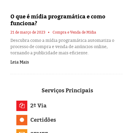
Eleições 2024
O que é mídia programática e como
Pesquisas
funciona?
Política
21 de março de 2023
Compra e Venda de Mídia
Descubra como a mídia programática automatiza o
processo de compra e venda de anúncios online,
Livros
tornando a publicidade mais eficiente.
Leia Mais
Serviços
Principais
2ª Via
Certidões