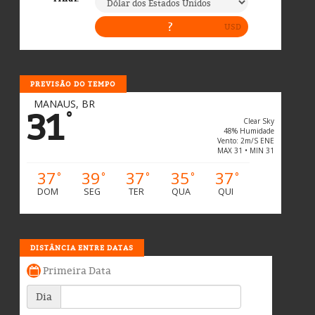
PREVISÃO DO TEMPO
MANAUS, BR
31
°
Clear Sky
48% Humidade
Vento: 2m/s ENE
MAX 31 • MIN 31
37
39
37
35
37
°
°
°
°
°
DOM
SEG
TER
QUA
QUI
DISTÂNCIA ENTRE DATAS