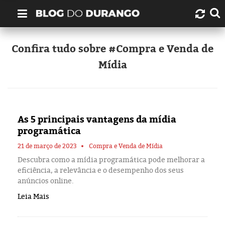
Quem é Durango Duarte?
Confira tudo sobre #Compra e Venda de
Mídia
Links úteis
Contato
As 5 principais vantagens da mídia
Artigos
programática
Amazonas
21 de março de 2023
Compra e Venda de Mídia
Descubra como a mídia programática pode melhorar a
eficiência, a relevância e o desempenho dos seus
Manaus
anúncios online.
Leia Mais
História