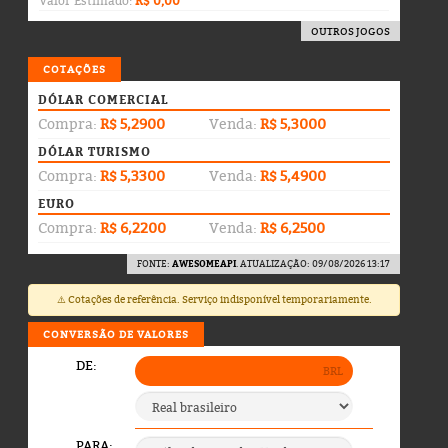
Valor Estimado:
R$ 0,00
OUTROS JOGOS
COTAÇÕES
DÓLAR COMERCIAL
Compra:
R$ 5,2900
Venda:
R$ 5,3000
DÓLAR TURISMO
Compra:
R$ 5,3300
Venda:
R$ 5,4900
EURO
Compra:
R$ 6,2200
Venda:
R$ 6,2500
FONTE:
AWESOMEAPI
. ATUALIZAÇÃO: 09/08/2026 13:17
⚠️ Cotações de referência. Serviço indisponível temporariamente.
CONVERSÃO DE VALORES