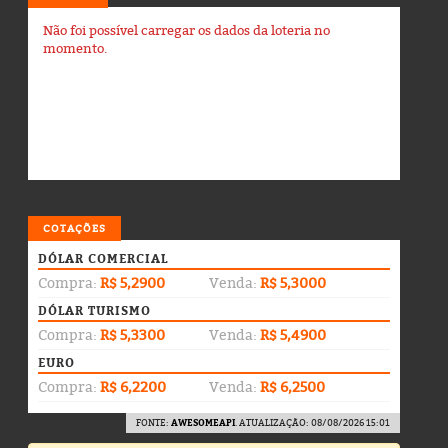
Não foi possível carregar os dados da loteria no
momento.
COTAÇÕES
DÓLAR COMERCIAL
Compra:
R$ 5,2900
Venda:
R$ 5,3000
DÓLAR TURISMO
Compra:
R$ 5,3300
Venda:
R$ 5,4900
EURO
Compra:
R$ 6,2200
Venda:
R$ 6,2500
FONTE:
AWESOMEAPI
. ATUALIZAÇÃO: 08/08/2026 15:01