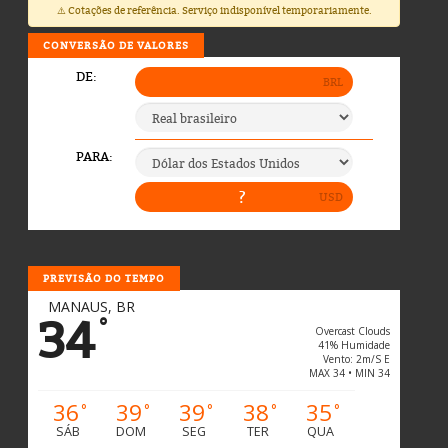
⚠️ Cotações de referência. Serviço indisponível temporariamente.
CONVERSÃO DE VALORES
PREVISÃO DO TEMPO
MANAUS, BR
34
°
Overcast Clouds
41% Humidade
Vento: 2m/s E
MAX 34 • MIN 34
36
39
39
38
35
°
°
°
°
°
SÁB
DOM
SEG
TER
QUA