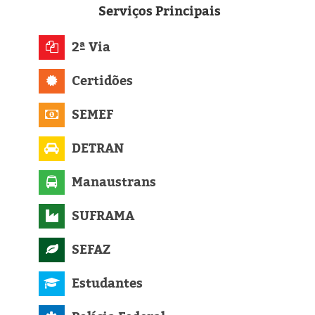
Eleições 2024
Serviços
Principais
Pesquisas
2ª Via
Política
Certidões
Livros
SEMEF
DETRAN
Manaustrans
SUFRAMA
SEFAZ
Estudantes