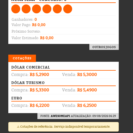
Ganhadores:
0
Valor Pago:
R$ 0,00
Próximo Sorteio:
Valor Estimado:
R$ 0,00
OUTROS JOGOS
COTAÇÕES
DÓLAR COMERCIAL
Compra:
R$ 5,2900
Venda:
R$ 5,3000
DÓLAR TURISMO
Compra:
R$ 5,3300
Venda:
R$ 5,4900
EURO
Compra:
R$ 6,2200
Venda:
R$ 6,2500
FONTE:
AWESOMEAPI
. ATUALIZAÇÃO: 09/08/2026 06:29
⚠️ Cotações de referência. Serviço indisponível temporariamente.