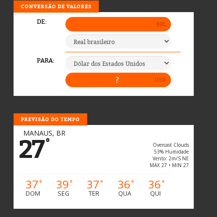
CONVERSÃO DE VALORES
PREVISÃO DO TEMPO
MANAUS, BR
27
°
Overcast Clouds
53% Humidade
Vento: 2m/s NE
MAX 27 • MIN 27
37
39
37
36
36
°
°
°
°
°
DOM
SEG
TER
QUA
QUI