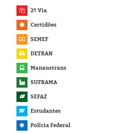
Eleições 2024
2ª Via
Pesquisas
Certidões
Política
SEMEF
Livros
DETRAN
Manaustrans
SUFRAMA
SEFAZ
Estudantes
Polícia Federal