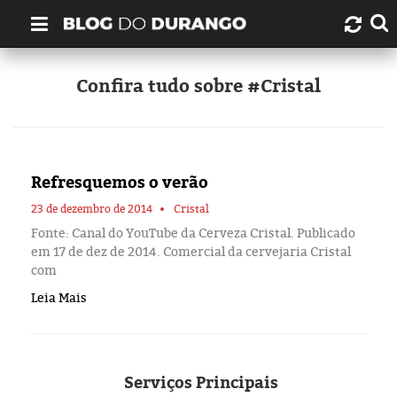
Quem é Durango Duarte?
Confira tudo sobre #Cristal
Links úteis
Contato
Refresquemos o verão
Artigos
23 de dezembro de 2014
Cristal
Fonte: Canal do YouTube da Cerveza Cristal. Publicado
em 17 de dez de 2014. Comercial da cervejaria Cristal
Amazonas
com
Leia Mais
Manaus
História
Serviços
Principais