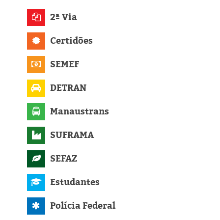
Eleições 2024
2ª Via
Pesquisas
Certidões
Política
SEMEF
Livros
DETRAN
Manaustrans
SUFRAMA
SEFAZ
Estudantes
Polícia Federal