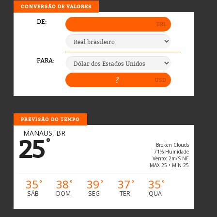
CONVERSÃO DE VALORES
PREVISÃO DO TEMPO
MANAUS, BR
25
°
Broken Clouds
71% Humidade
Vento: 2m/s NE
MAX 25 • MIN 25
35
38
39
37
35
°
°
°
°
°
SÁB
DOM
SEG
TER
QUA