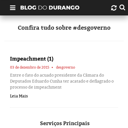
Quem é Durango Duarte?
Confira tudo sobre #desgoverno
Links úteis
Contato
Impeachment (1)
Artigos
03 de dezembro de 2015
desgoverno
Entre o fato do acuado presidente da Câmara do
Deputados Eduardo Cunha ter acatado e deflagrado o
Amazonas
processo de impeachment
Leia Mais
Manaus
História
Serviços
Principais