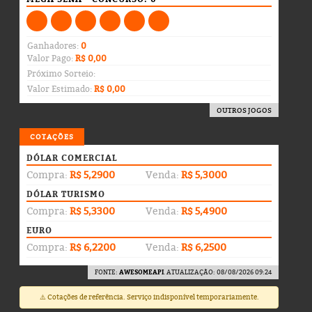
Ganhadores:
0
Valor Pago:
R$ 0,00
Próximo Sorteio:
Valor Estimado:
R$ 0,00
OUTROS JOGOS
COTAÇÕES
DÓLAR COMERCIAL
Compra:
R$ 5,2900
Venda:
R$ 5,3000
DÓLAR TURISMO
Compra:
R$ 5,3300
Venda:
R$ 5,4900
EURO
Compra:
R$ 6,2200
Venda:
R$ 6,2500
FONTE:
AWESOMEAPI
. ATUALIZAÇÃO: 08/08/2026 09:24
⚠️ Cotações de referência. Serviço indisponível temporariamente.