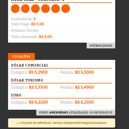
Ganhadores:
0
Valor Pago:
R$ 0,00
Próximo Sorteio:
Valor Estimado:
R$ 0,00
OUTROS JOGOS
COTAÇÕES
DÓLAR COMERCIAL
Compra:
R$ 5,2900
Venda:
R$ 5,3000
DÓLAR TURISMO
Compra:
R$ 5,3300
Venda:
R$ 5,4900
EURO
Compra:
R$ 6,2200
Venda:
R$ 6,2500
FONTE:
AWESOMEAPI
. ATUALIZAÇÃO: 10/08/2026 02:25
⚠️ Cotações de referência. Serviço indisponível temporariamente.