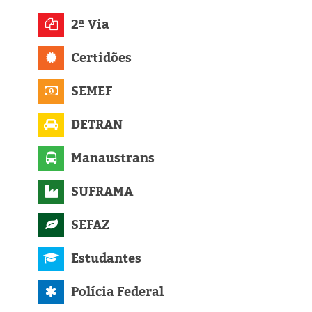
Eleições 2024
2ª Via
Pesquisas
Certidões
Política
SEMEF
Livros
DETRAN
Manaustrans
SUFRAMA
SEFAZ
Estudantes
Polícia Federal