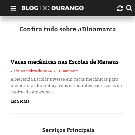
Quem é Durango Duarte?
Confira tudo sobre #Dinamarca
Links úteis
Contato
Vacas mecânicas nas Escolas de Manaus
Artigos
29 de setembro de 2024
Dinamarca
A Merenda Escolar investe em vacas mecânicas para
melhorar a alimentação dos estudantes nas escolas da
Amazonas
capital do Amazonas.
Leia Mais
Manaus
História
Serviços
Principais