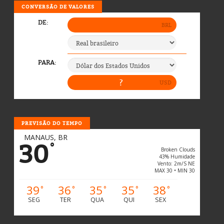
CONVERSÃO DE VALORES
PREVISÃO DO TEMPO
MANAUS, BR
30
°
Broken Clouds
43% Humidade
Vento: 2m/s NE
MAX 30 • MIN 30
39
36
35
35
38
°
°
°
°
°
SEG
TER
QUA
QUI
SEX