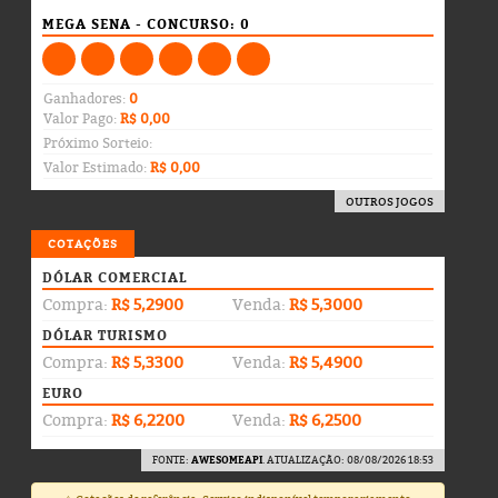
MEGA SENA - CONCURSO: 0
Ganhadores:
0
Valor Pago:
R$ 0,00
Próximo Sorteio:
Valor Estimado:
R$ 0,00
OUTROS JOGOS
COTAÇÕES
DÓLAR COMERCIAL
Compra:
R$ 5,2900
Venda:
R$ 5,3000
DÓLAR TURISMO
Compra:
R$ 5,3300
Venda:
R$ 5,4900
EURO
Compra:
R$ 6,2200
Venda:
R$ 6,2500
FONTE:
AWESOMEAPI
. ATUALIZAÇÃO: 08/08/2026 18:53