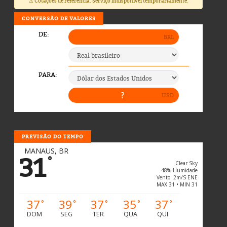
⚠️ Cotações de referência. Serviço indisponível temporariamente.
CONVERSÃO DE VALORES
PREVISÃO DO TEMPO
MANAUS, BR
31
°
Clear Sky
48% Humidade
Vento: 2m/s ENE
MAX 31 • MIN 31
37
39
37
35
37
°
°
°
°
°
DOM
SEG
TER
QUA
QUI