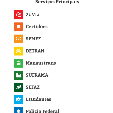
Eleições 2024
Serviços
Principais
Pesquisas
2ª Via
Certidões
Política
SEMEF
Livros
DETRAN
Manaustrans
SUFRAMA
SEFAZ
Estudantes
Polícia Federal