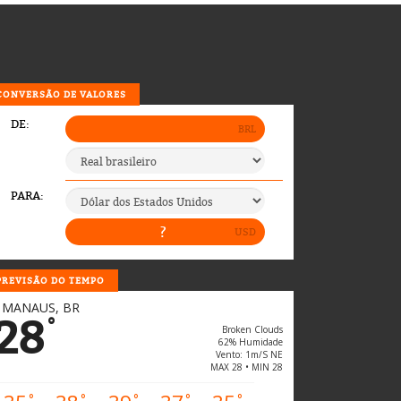
CONVERSÃO DE VALORES
PREVISÃO DO TEMPO
MANAUS, BR
28
°
Broken Clouds
62% Humidade
Vento: 1m/s NE
MAX 28 • MIN 28
°
°
°
°
°