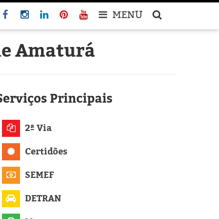
MENU
de Amaturá
Serviços
Principais
2ª Via
Certidões
SEMEF
DETRAN