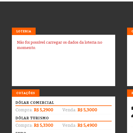
LOTERIA
Não foi possível carregar os dados da loteria no
momento.
COTAÇÕES
DÓLAR COMERCIAL
Compra:
R$ 5,2900
Venda:
R$ 5,3000
DÓLAR TURISMO
Compra:
R$ 5,3300
Venda:
R$ 5,4900