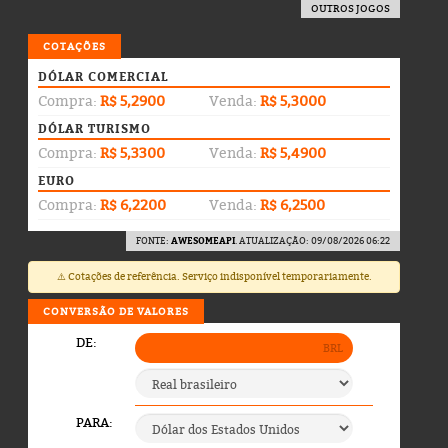
OUTROS JOGOS
COTAÇÕES
DÓLAR COMERCIAL
Compra:
R$ 5,2900
Venda:
R$ 5,3000
DÓLAR TURISMO
Compra:
R$ 5,3300
Venda:
R$ 5,4900
EURO
Compra:
R$ 6,2200
Venda:
R$ 6,2500
FONTE:
AWESOMEAPI
. ATUALIZAÇÃO: 09/08/2026 06:22
⚠️ Cotações de referência. Serviço indisponível temporariamente.
CONVERSÃO DE VALORES