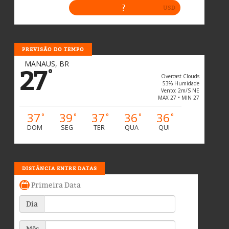
PREVISÃO DO TEMPO
MANAUS, BR
27
°
Overcast Clouds
53% Humidade
Vento: 2m/s NE
MAX 27 • MIN 27
37
39
37
36
36
°
°
°
°
°
DOM
SEG
TER
QUA
QUI
DISTÂNCIA ENTRE DATAS