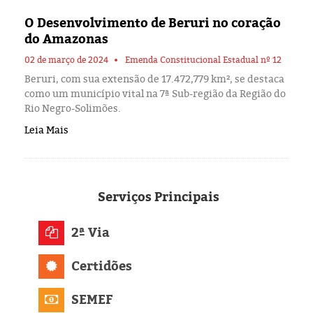
Eleições 2024
O Desenvolvimento de Beruri no coração
do Amazonas
Pesquisas
02 de março de 2024
Emenda Constitucional Estadual nº 12
Política
Beruri, com sua extensão de 17.472,779 km², se destaca
como um município vital na 7ª Sub-região da Região do
Rio Negro-Solimões.
Livros
Leia Mais
Serviços
Principais
2ª Via
Certidões
SEMEF