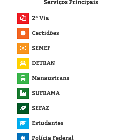
Eleições 2024
Serviços
Principais
Pesquisas
2ª Via
Certidões
Política
SEMEF
Livros
DETRAN
Manaustrans
SUFRAMA
SEFAZ
Estudantes
Polícia Federal