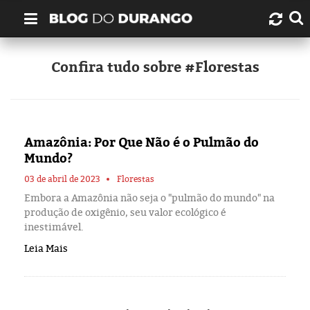
Quem é Durango Duarte?
Confira tudo sobre #Florestas
Links úteis
Contato
Amazônia: Por Que Não é o Pulmão do
Mundo?
Artigos
03 de abril de 2023
Florestas
Embora a Amazônia não seja o "pulmão do mundo" na
Amazonas
produção de oxigênio, seu valor ecológico é
inestimável.
Manaus
Leia Mais
História