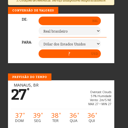
⚠️ Cotações de referência. Serviço indisponível temporariamente.
CONVERSÃO DE VALORES
PREVISÃO DO TEMPO
MANAUS, BR
27
°
Overcast Clouds
51% Humidade
Vento: 2m/s NE
MAX 27 • MIN 27
37
39
38
36
36
°
°
°
°
°
DOM
SEG
TER
QUA
QUI