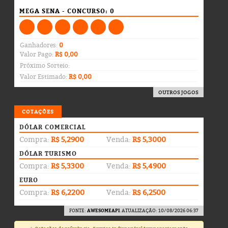
MEGA SENA - CONCURSO: 0
Ganhadores:
0
Valor Pago:
R$ 0,00
Próximo Sorteio:
Valor Estimado:
R$ 0,00
OUTROS JOGOS
COTAÇÕES
DÓLAR COMERCIAL
Compra:
R$ 5,2900
Venda:
R$ 5,3000
DÓLAR TURISMO
Compra:
R$ 5,3300
Venda:
R$ 5,4900
EURO
Compra:
R$ 6,2200
Venda:
R$ 6,2500
FONTE:
AWESOMEAPI
. ATUALIZAÇÃO: 10/08/2026 06:37