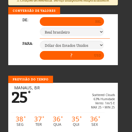
⚠️ Cotações de referência. Serviço indisponível temporariamente.
CONVERSÃO DE VALORES
PREVISÃO DO TEMPO
MANAUS, BR
25
°
Scattered Clouds
63% Humidade
Vento: 1m/s E
MAX 25 • MIN 25
38
37
36
35
36
°
°
°
°
°
SEG
TER
QUA
QUI
SEX