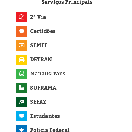
Eleições 2024
Serviços
Principais
Pesquisas
2ª Via
Certidões
Política
SEMEF
Livros
DETRAN
Manaustrans
SUFRAMA
SEFAZ
Estudantes
Polícia Federal