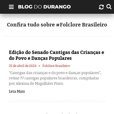
Quem é Durango Duarte?
Confira tudo sobre #Folclore Brasileiro
Links úteis
Contato
Edição do Senado Cantigas das Crianças e
do Povo e Danças Populares
Artigos
25 de abril de 2024
Folclore Brasileiro
"Cantigas das crianças e do povo e danças populares",
Amazonas
reúne 77 cantigas populares brasileiras, compiladas
por Alexina de Magalhães Pinto.
Manaus
Leia Mais
História