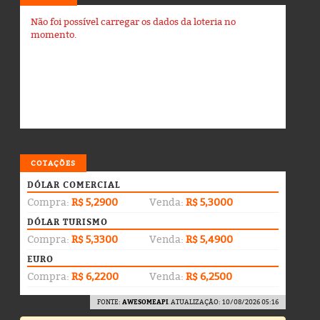
Não foi possível carregar os dados da loteria no
momento.
COTAÇÕES
DÓLAR COMERCIAL
Compra:
R$ 5,2900
Venda:
R$ 5,3000
DÓLAR TURISMO
Compra:
R$ 5,3300
Venda:
R$ 5,4900
EURO
Compra:
R$ 6,2200
Venda:
R$ 6,2500
FONTE:
AWESOMEAPI
. ATUALIZAÇÃO: 10/08/2026 05:16