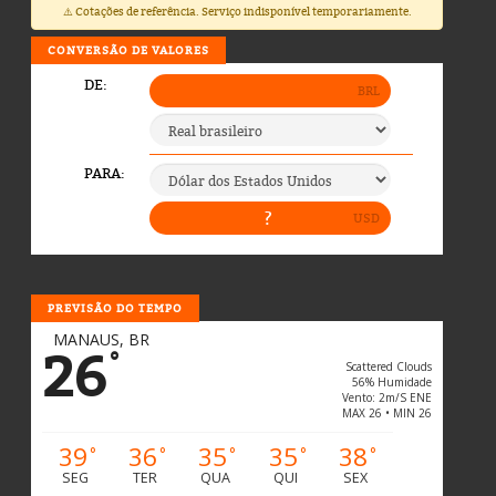
⚠️ Cotações de referência. Serviço indisponível temporariamente.
CONVERSÃO DE VALORES
PREVISÃO DO TEMPO
MANAUS, BR
26
°
Scattered Clouds
56% Humidade
Vento: 2m/s ENE
MAX 26 • MIN 26
39
36
35
35
38
°
°
°
°
°
SEG
TER
QUA
QUI
SEX