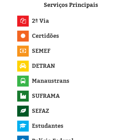
Eleições 2024
Serviços
Principais
Pesquisas
2ª Via
Política
Certidões
Livros
SEMEF
DETRAN
Manaustrans
SUFRAMA
SEFAZ
Estudantes