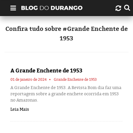
Quem é Durango Duarte?
Confira tudo sobre #Grande Enchente de
1953
Links úteis
Contato
A Grande Enchente de 1953
Artigos
01 de janeiro de 2024
Grande Enchente de 1953
Amazonas
A Grande Enchente de 1953. A Revista Bom dia faz uma
reportagem sobre a grande enchete ocorrida em 1953
no Amazonas.
Manaus
Leia Mais
História