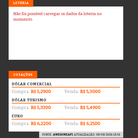
LOTERIA
Não foi possível carregar os dados da loteria no
momento.
COTAÇÕES
DÓLAR COMERCIAL
Compra:
R$ 5,2900
Venda:
R$ 5,3000
DÓLAR TURISMO
Compra:
R$ 5,3300
Venda:
R$ 5,4900
EURO
Compra:
R$ 6,2200
Venda:
R$ 6,2500
FONTE:
AWESOMEAPI
. ATUALIZAÇÃO: 08/08/2026 18:56