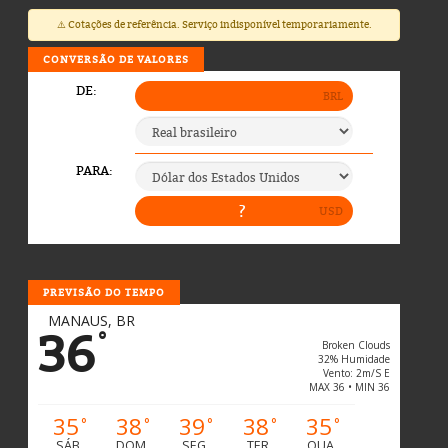
⚠️ Cotações de referência. Serviço indisponível temporariamente.
CONVERSÃO DE VALORES
PREVISÃO DO TEMPO
MANAUS, BR
36
°
Broken Clouds
32% Humidade
Vento: 2m/s E
MAX 36 • MIN 36
35
38
39
38
35
°
°
°
°
°
SÁB
DOM
SEG
TER
QUA