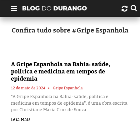
Quem é Durango Duarte?
Confira tudo sobre #Gripe Espanhola
Links úteis
Contato
A Gripe Espanhola na Bahia: saúde,
política e medicina em tempos de
Artigos
epidemia
12 de maio de 2024
Gripe Espanhola
Amazonas
"A Gripe Espanhola na Bahia: saúde, política e
medicina em tempos de epidemia", é uma obra escrita
Manaus
por Christiane Maria Cruz de Souza.
Leia Mais
História