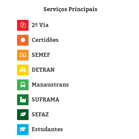
Eleições 2024
Serviços
Principais
Pesquisas
2ª Via
Política
Certidões
Livros
SEMEF
DETRAN
Manaustrans
SUFRAMA
SEFAZ
Estudantes