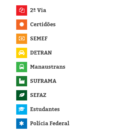
Eleições 2024
2ª Via
Pesquisas
Certidões
Política
SEMEF
Livros
DETRAN
Manaustrans
SUFRAMA
SEFAZ
Estudantes
Polícia Federal