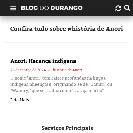
Quem é Durango Duarte?
Confira tudo sobre #história de Anori
Links úteis
Contato
Anori: Herança indígena
Artigos
28 de março de 2024
história de Anori
O nome "Anori" tem raízes profundas na língua
indígena nheengatu, originando-se de "Uanuri" ou
Amazonas
"Wanury," que se traduz como "tracajá macho".
Leia Mais
Manaus
História
Serviços
Principais