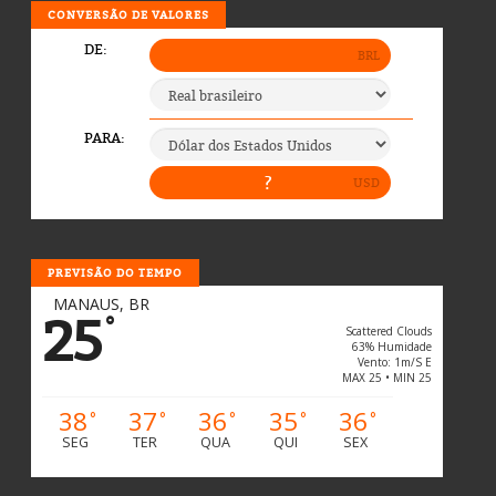
CONVERSÃO DE VALORES
PREVISÃO DO TEMPO
MANAUS, BR
25
°
Scattered Clouds
63% Humidade
Vento: 1m/s E
MAX 25 • MIN 25
38
37
36
35
36
°
°
°
°
°
SEG
TER
QUA
QUI
SEX