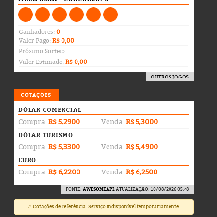
Ganhadores:
0
Valor Pago:
R$ 0,00
Próximo Sorteio:
Valor Estimado:
R$ 0,00
OUTROS JOGOS
COTAÇÕES
DÓLAR COMERCIAL
Compra:
R$ 5,2900
Venda:
R$ 5,3000
DÓLAR TURISMO
Compra:
R$ 5,3300
Venda:
R$ 5,4900
EURO
Compra:
R$ 6,2200
Venda:
R$ 6,2500
FONTE:
AWESOMEAPI
. ATUALIZAÇÃO: 10/08/2026 05:48
⚠️ Cotações de referência. Serviço indisponível temporariamente.