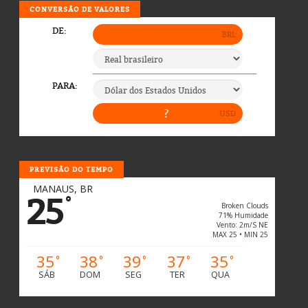
CONVERSÃO DE VALORES
PREVISÃO DO TEMPO
MANAUS, BR
25
°
Broken Clouds
71% Humidade
Vento: 2m/s NE
MAX 25 • MIN 25
35
38
39
37
35
°
°
°
°
°
SÁB
DOM
SEG
TER
QUA