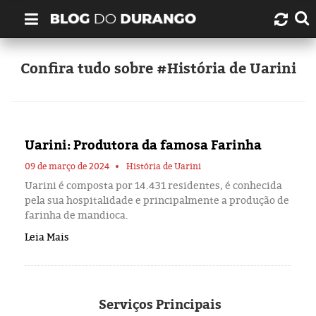
Quem é Durango Duarte?
Confira tudo sobre #História de Uarini
Links úteis
Contato
Uarini: Produtora da famosa Farinha
Artigos
09 de março de 2024
História de Uarini
Uarini é composta por 14.431 residentes, é conhecida
pela sua hospitalidade e principalmente a produção de
Amazonas
farinha de mandioca.
Leia Mais
Manaus
História
Serviços
Principais