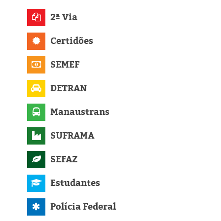
Eleições 2024
2ª Via
Pesquisas
Certidões
Política
SEMEF
Livros
DETRAN
Manaustrans
SUFRAMA
SEFAZ
Estudantes
Polícia Federal