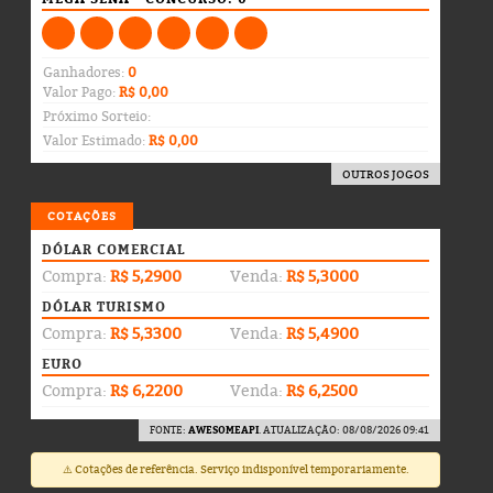
Ganhadores:
0
Valor Pago:
R$ 0,00
Próximo Sorteio:
Valor Estimado:
R$ 0,00
OUTROS JOGOS
COTAÇÕES
DÓLAR COMERCIAL
Compra:
R$ 5,2900
Venda:
R$ 5,3000
DÓLAR TURISMO
Compra:
R$ 5,3300
Venda:
R$ 5,4900
EURO
Compra:
R$ 6,2200
Venda:
R$ 6,2500
FONTE:
AWESOMEAPI
. ATUALIZAÇÃO: 08/08/2026 09:41
⚠️ Cotações de referência. Serviço indisponível temporariamente.