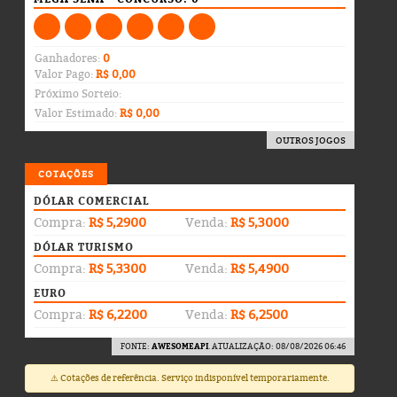
Ganhadores:
0
Valor Pago:
R$ 0,00
Próximo Sorteio:
Valor Estimado:
R$ 0,00
OUTROS JOGOS
COTAÇÕES
DÓLAR COMERCIAL
Compra:
R$ 5,2900
Venda:
R$ 5,3000
DÓLAR TURISMO
Compra:
R$ 5,3300
Venda:
R$ 5,4900
EURO
Compra:
R$ 6,2200
Venda:
R$ 6,2500
FONTE:
AWESOMEAPI
. ATUALIZAÇÃO: 08/08/2026 06:46
⚠️ Cotações de referência. Serviço indisponível temporariamente.