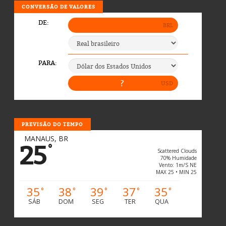
CONVERSÃO DE VALORES
PREVISÃO DO TEMPO
MANAUS, BR
25
°
Scattered Clouds
70% Humidade
Vento: 1m/s NE
MAX 25 • MIN 25
35
38
39
37
35
°
°
°
°
°
SÁB
DOM
SEG
TER
QUA